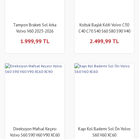
Tampon Braketi Sol Arka
Koltuk Başlık Kılıfı Volvo C30
Volvo V60 2023-2026
C40 C70 S40 S60 S80 S90 V40
V50 V60 V70 V90 XC40 XC60
1.999,99 TL
2.499,99 TL
XC70 XC90 EX30 EX40 EX90
Direksiyon Mafsal Keçesi
Kapı Kol Bademi Sol Ön Volvo
Volvo S60 S90 V60 V90 XC60
S60 V60 XC60