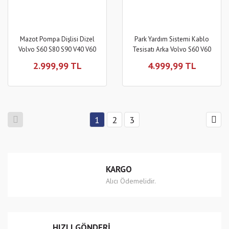
Mazot Pompa Dişlisi Dizel
Park Yardım Sistemi Kablo
Volvo S60 S80 S90 V40 V60
Tesisatı Arka Volvo S60 V60
V70 V90 XC40 XC60 XC70
2019-2025
2.999,99 TL
4.999,99 TL
XC90
1
2
3
KARGO
Alıcı Ödemelidir.
HIZLI GÖNDERİ