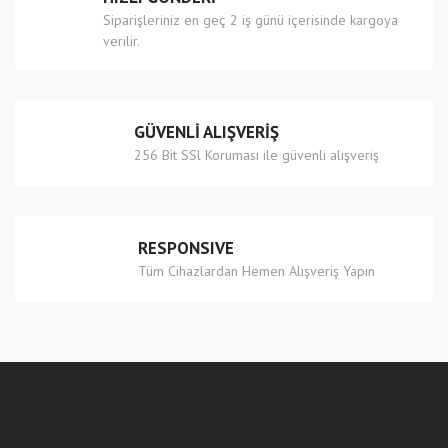
Siparişleriniz en geç 2 iş günü içerisinde kargoya
verilir.
GÜVENLİ ALIŞVERİŞ
256 Bit SSl Koruması ile güvenli alışveriş
RESPONSIVE
Tüm Cihazlardan Hemen Alışveriş Yapın