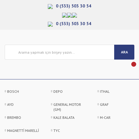
0 (533) 503 30 54
0 (533) 503 30 54
ARA
BOSCH
DEPO
ITHAL
AYD
GENERAL MOTOR
GRAF
(GM)
BREMBO
KALE BALATA
M-CAR
MAGNETTİ MARELLİ
TYC