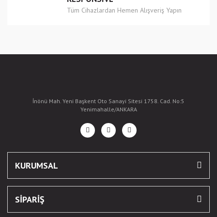
Tüm Cihazlardan Hemen Alışveriş Yapın
İnönü Mah. Yeni Başkent Oto Sanayi Sitesi 1758. Cad. No:5
Yenimahalle/ANKARA
KURUMSAL
SİPARİŞ