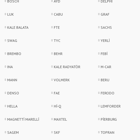
BOSCH
AYD
DELPHI
LUK
CABU
GRAF
KALE BALATA
FTE
SACHS
SWAG
TYC
YERLİ
BREMBO
BEHR
FEBİ
INA
KALE RADYATÖR
M-CAR
MANN
VOLMERK
BERU
DENSO
FAE
FERODO
HELLA
Hİ-Q
LEMFORDER
MAGNETTİ MARELLİ
MAXTEL
PİERBURG
SAGEM
SKF
TOPRAN