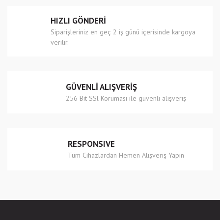
HIZLI GÖNDERİ
Siparişleriniz en geç 2 iş günü içerisinde kargoya
verilir.
GÜVENLİ ALIŞVERİŞ
256 Bit SSl Koruması ile güvenli alışveriş
RESPONSIVE
Tüm Cihazlardan Hemen Alışveriş Yapın