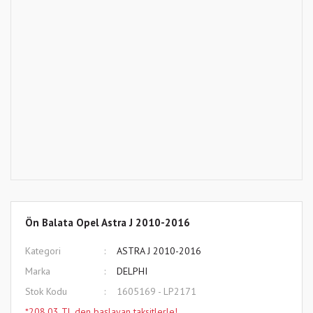
Ön Balata Opel Astra J 2010-2016
Kategori
ASTRA J 2010-2016
Marka
DELPHI
Stok Kodu
1605169 - LP2171
*208,03 TL den başlayan taksitlerle!