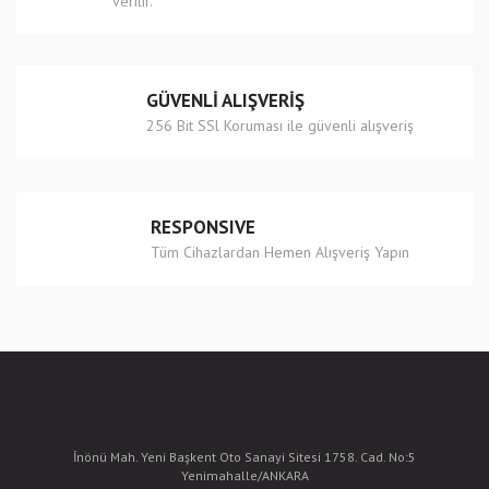
verilir.
Gönder
GÜVENLİ ALIŞVERİŞ
256 Bit SSl Koruması ile güvenli alışveriş
RESPONSIVE
Tüm Cihazlardan Hemen Alışveriş Yapın
İnönü Mah. Yeni Başkent Oto Sanayi Sitesi 1758. Cad. No:5
Yenimahalle/ANKARA