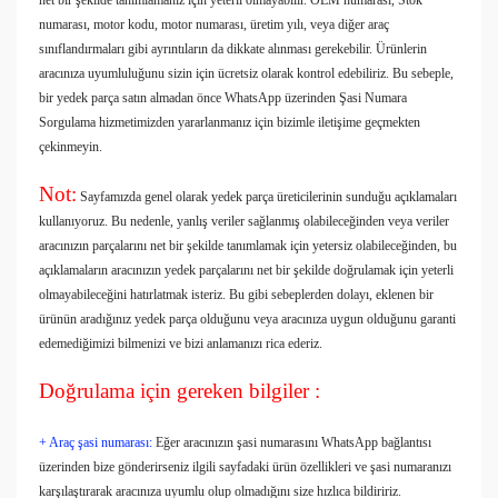
net bir şekilde tanımlamanız için yeterli olmayabilir. OEM numarası, Stok
numarası, motor kodu, motor numarası, üretim yılı, veya diğer araç
sınıflandırmaları gibi ayrıntıların da dikkate alınması gerekebilir. Ürünlerin
aracınıza uyumluluğunu sizin için ücretsiz olarak kontrol edebiliriz. Bu sebeple,
bir yedek parça satın almadan önce WhatsApp üzerinden Şasi Numara
Sorgulama hizmetimizden yararlanmanız için bizimle iletişime geçmekten
çekinmeyin.
Not:
Sayfamızda genel olarak yedek parça üreticilerinin sunduğu açıklamaları
kullanıyoruz. Bu nedenle, yanlış veriler sağlanmış olabileceğinden veya veriler
aracınızın parçalarını net bir şekilde tanımlamak için yetersiz olabileceğinden, bu
açıklamaların aracınızın yedek parçalarını net bir şekilde doğrulamak için yeterli
olmayabileceğini hatırlatmak isteriz. Bu gibi sebeplerden dolayı, eklenen bir
ürünün aradığınız yedek parça olduğunu veya aracınıza uygun olduğunu garanti
edemediğimizi bilmenizi ve bizi anlamanızı rica ederiz.
Doğrulama için gereken bilgiler :
+ Araç şasi numarası:
Eğer aracınızın şasi numarasını WhatsApp bağlantısı
üzerinden bize gönderirseniz ilgili sayfadaki ürün özellikleri ve şasi numaranızı
karşılaştırarak aracınıza uyumlu olup olmadığını size hızlıca bildiririz.