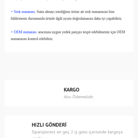
+ Stok numarası:
Satın almayı istediğiniz ürüne ait stok numarasını bize
bildirmeniz durumunda ürünle ilgili uyum doğrulamasını daha iyi yapabiliriz.
+ OEM numarası:
aracınıza uygun yedek parçayı tespit edebilmemiz için OEM
numarasını kontrol edebiliriz.
Bu ürünün fiyat bilgisi, resim, ürün açıklamalarında ve diğer
konularda yetersiz gördüğünüz noktaları öneri formunu
Bu ürüne ilk yorumu siz yapın!
kullanarak tarafımıza iletebilirsiniz.
Görüş ve önerileriniz için teşekkür ederiz.
Yorum Yaz
Ürün resmi kalitesiz, bozuk veya görüntülenemiyor.
KARGO
Ürün açıklamasında eksik bilgiler bulunuyor.
Alıcı Ödemelidir.
Ürün bilgilerinde hatalar bulunuyor.
Ürün fiyatı diğer sitelerden daha pahalı.
Bu ürüne benzer farklı alternatifler olmalı.
HIZLI GÖNDERİ
Siparişleriniz en geç 2 iş günü içerisinde kargoya