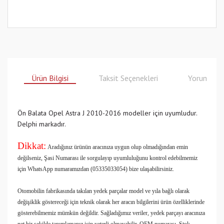
Ürün Bilgisi
Taksit Seçenekleri
Yorumlar
Ön Balata Opel Astra J 2010-2016 modeller için uyumludur.
Delphi markadır.
Dikkat:
Aradığınız ürünün aracınıza uygun olup olmadığından emin
değilseniz, Şasi Numarası ile sorgulayıp uyumluluğunu kontrol edebilmemiz
için WhatsApp numaramızdan (05335033054) bize ulaşabilirsiniz.
Otomobilin fabrikasında takılan yedek parçalar model ve yıla bağlı olarak
değişiklik göstereceği için teknik olarak her aracın bilgilerini ürün özelliklerinde
gösterebilmemiz mümkün değildir. Sağladığımız veriler, yedek parçayı aracınıza