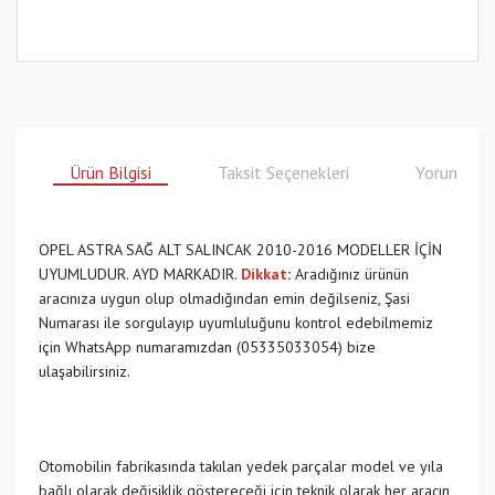
Ürün Bilgisi
Taksit Seçenekleri
Yorumlar
OPEL ASTRA SAĞ ALT SALINCAK 2010-2016 MODELLER İÇİN
UYUMLUDUR. AYD MARKADIR.
Dikkat
:
Aradığınız ürünün
aracınıza uygun olup olmadığından emin değilseniz, Şasi
Numarası ile sorgulayıp uyumluluğunu kontrol edebilmemiz
için WhatsApp numaramızdan (05335033054) bize
ulaşabilirsiniz.
Otomobilin fabrikasında takılan yedek parçalar model ve yıla
bağlı olarak değişiklik göstereceği için teknik olarak her aracın