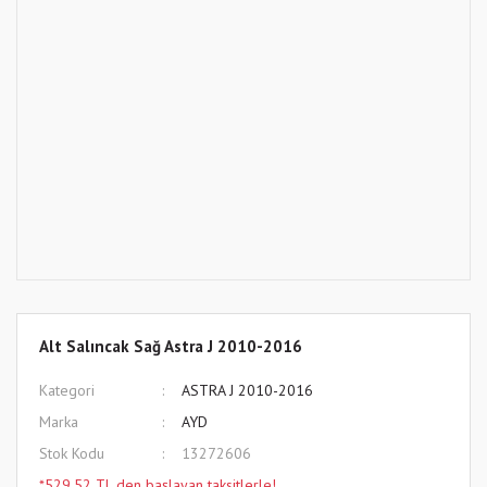
Alt Salıncak Sağ Astra J 2010-2016
Kategori
ASTRA J 2010-2016
Marka
AYD
Stok Kodu
13272606
*529,52 TL den başlayan taksitlerle!