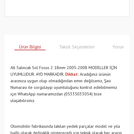
Ürün Bilgisi
Taksit Seçenekleri
Yorumlar
Alt Salıncak Sol Focus 2 18mm 2005-2008 MODELLER İÇİN
UYUMLUDUR. AYD MARKADIR.
Dikkat
:
Aradığınız ürünün
aracınıza uygun olup olmadığından emin değilseniz, Şasi
Numarası ile sorgulayıp uyumluluğunu kontrol edebilmemiz
için WhatsApp numaramızdan (05335033054) bize
ulaşabilirsiniz.
Otomobilin fabrikasında takılan yedek parçalar model ve yıla
bağlı olarak değişiklik göstereceği için teknik olarak her aracın