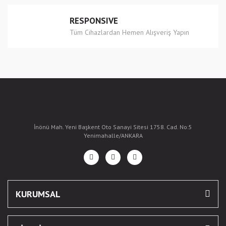
RESPONSIVE
Tüm Cihazlardan Hemen Alışveriş Yapın
İnönü Mah. Yeni Başkent Oto Sanayi Sitesi 1758. Cad. No:5
Yenimahalle/ANKARA
KURUMSAL