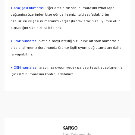
+ Araç şasi numarası:
Eğer aracınızın şasi numarasını WhatsApp
bağlantısı üzerinden bize gönderirseniz ilgili sayfadaki ürün
özellikleri ve şasi numaranızı karşılaştırarak aracınıza uyumlu olup
olmadığını size hızlıca bildiririz.
+ Stok numarası:
Satın almayı istediğiniz ürüne ait stok numarasını
bize bildirmeniz durumunda ürünle ilgili uyum doğrulamasını daha
iyi yapabiliriz.
+ OEM numarası:
aracınıza uygun yedek parçayı tespit edebilmemiz
için OEM numarasını kontrol edebiliriz.
Bu ürünün fiyat bilgisi, resim, ürün açıklamalarında ve diğer
konularda yetersiz gördüğünüz noktaları öneri formunu
Bu ürüne ilk yorumu siz yapın!
kullanarak tarafımıza iletebilirsiniz.
Görüş ve önerileriniz için teşekkür ederiz.
Yorum Yaz
Ürün resmi kalitesiz, bozuk veya görüntülenemiyor.
KARGO
Ürün açıklamasında eksik bilgiler bulunuyor.
Alıcı Ödemelidir.