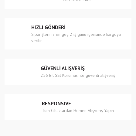
Ürün bilgilerinde hatalar bulunuyor.
Ürün fiyatı diğer sitelerden daha pahalı.
Bu ürüne benzer farklı alternatifler olmalı.
HIZLI GÖNDERİ
Siparişleriniz en geç 2 iş günü içerisinde kargoya
verilir.
Gönder
GÜVENLİ ALIŞVERİŞ
256 Bit SSl Koruması ile güvenli alışveriş
RESPONSIVE
Tüm Cihazlardan Hemen Alışveriş Yapın