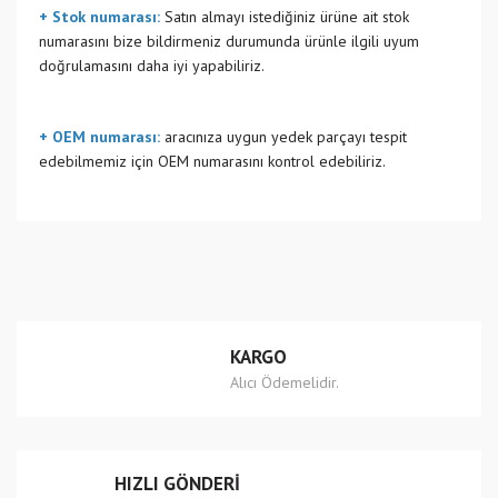
+ Stok numarası:
Satın almayı istediğiniz ürüne ait stok
numarasını bize bildirmeniz durumunda ürünle ilgili uyum
doğrulamasını daha iyi yapabiliriz.
+ OEM numarası:
aracınıza uygun yedek parçayı tespit
edebilmemiz için OEM numarasını kontrol edebiliriz.
Bu ürünün fiyat bilgisi, resim, ürün açıklamalarında ve diğer
konularda yetersiz gördüğünüz noktaları öneri formunu
Bu ürüne ilk yorumu siz yapın!
kullanarak tarafımıza iletebilirsiniz.
Görüş ve önerileriniz için teşekkür ederiz.
Yorum Yaz
Ürün resmi kalitesiz, bozuk veya görüntülenemiyor.
KARGO
Ürün açıklamasında eksik bilgiler bulunuyor.
Alıcı Ödemelidir.
Ürün bilgilerinde hatalar bulunuyor.
Ürün fiyatı diğer sitelerden daha pahalı.
Bu ürüne benzer farklı alternatifler olmalı.
HIZLI GÖNDERİ