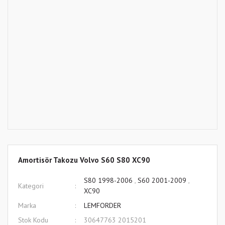
Amortisör Takozu Volvo S60 S80 XC90
S80 1998-2006
,
S60 2001-2009
,
Kategori
XC90
Marka
LEMFORDER
Stok Kodu
30647763 2015201