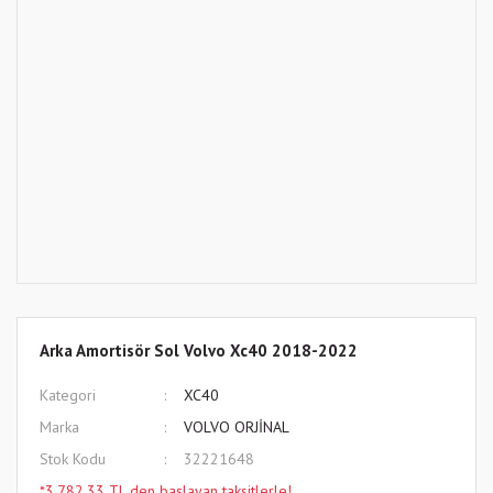
Arka Amortisör Sol Volvo Xc40 2018-2022
Kategori
XC40
Marka
VOLVO ORJİNAL
Stok Kodu
32221648
*3.782,33 TL den başlayan taksitlerle!