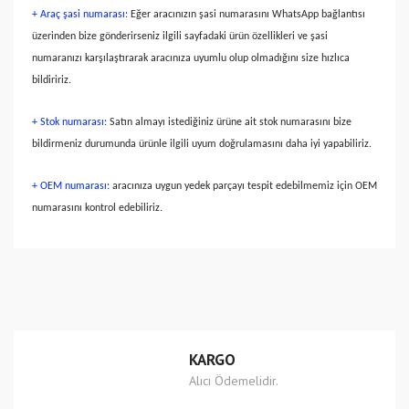
+ Araç şasi numarası:
Eğer aracınızın şasi numarasını WhatsApp bağlantısı
üzerinden bize gönderirseniz ilgili sayfadaki ürün özellikleri ve şasi
numaranızı karşılaştırarak aracınıza uyumlu olup olmadığını size hızlıca
bildiririz.
+ Stok numarası:
Satın almayı istediğiniz ürüne ait stok numarasını bize
bildirmeniz durumunda ürünle ilgili uyum doğrulamasını daha iyi yapabiliriz.
+ OEM numarası:
aracınıza uygun yedek parçayı tespit edebilmemiz için OEM
numarasını kontrol edebiliriz.
Bu ürünün fiyat bilgisi, resim, ürün açıklamalarında ve diğer
konularda yetersiz gördüğünüz noktaları öneri formunu
Bu ürüne ilk yorumu siz yapın!
kullanarak tarafımıza iletebilirsiniz.
Görüş ve önerileriniz için teşekkür ederiz.
Yorum Yaz
Ürün resmi kalitesiz, bozuk veya görüntülenemiyor.
KARGO
Ürün açıklamasında eksik bilgiler bulunuyor.
Alıcı Ödemelidir.
Ürün bilgilerinde hatalar bulunuyor.