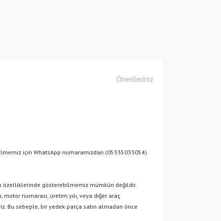
Önerileriniz
debilmemiz için WhatsApp numaramızdan (05335033054)
ürün özelliklerinde gösterebilmemiz mümkün değildir.
, motor numarası, üretim yılı, veya diğer araç
liriz. Bu sebeple, bir yedek parça satın almadan önce