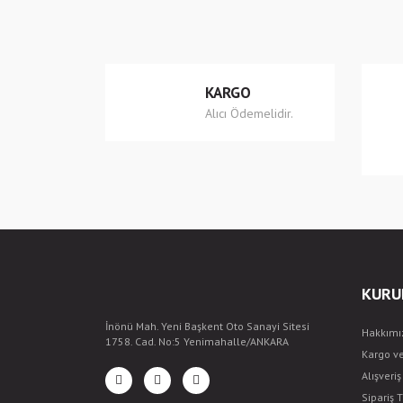
Ürün açıklamasında eksik bilgiler bulunuyor.
Ürün bilgilerinde hatalar bulunuyor.
Ürün fiyatı diğer sitelerden daha pahalı.
KARGO
Bu ürüne benzer farklı alternatifler olmalı.
Alıcı Ödemelidir.
KURU
İnönü Mah. Yeni Başkent Oto Sanayi Sitesi
Hakkımı
1758. Cad. No:5 Yenimahalle/ANKARA
Kargo v
Alışveri
Sipariş T