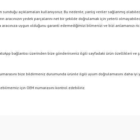
 sunduğu açıklamaları kullanıyoruz. Bu nedenle, yanlış veriler sağlanmış olabileceğ
n aracınızın yedek parçalarını net bir şekilde doğrulamak için yeterli olmayabilece
 aracınıza uygun olduğunu garanti edemediğimizi bilmenizi ve bizi anlamanızı ric
tsApp bağlantısı üzerinden bize gönderirseniz ilgili sayfadaki ürün özellikleri ve 
numarasını bize bildirmeniz durumunda ürünle ilgili uyum doğrulamasını daha iyi y
ebilmemiz için OEM numarasını kontrol edebiliriz.
e diğer konularda yetersiz gördüğünüz noktaları öneri formunu kullanarak tarafımıza
Bu ürüne ilk yorumu siz yapın!
r.
Yorum Yaz