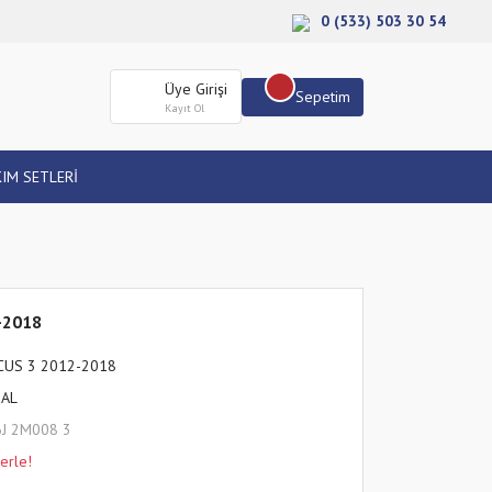
0 (533) 503 30 54
Üye Girişi
Sepetim
Kayıt Ol
IM SETLERİ
-2018
CUS 3 2012-2018
HAL
6J 2M008 3
erle!