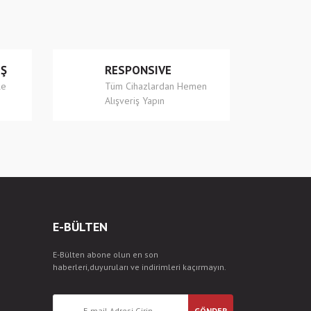
İŞ
RESPONSIVE
le
Tüm Cihazlardan Hemen
Alışveriş Yapın
E-BÜLTEN
E-Bülten abone olun en son
haberleri,duyuruları ve indirimleri kaçırmayın.
GÖNDER