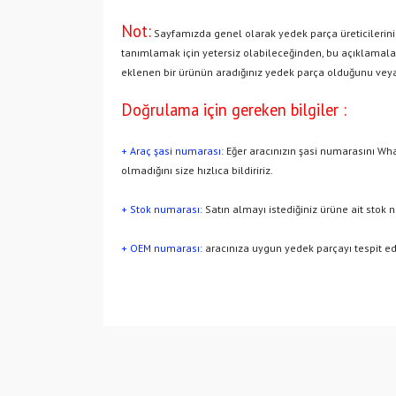
Not:
Sayfamızda genel olarak yedek parça üreticilerinin
tanımlamak için yetersiz olabileceğinden, bu açıklamaları
eklenen bir ürünün aradığınız yedek parça olduğunu veya
Doğrulama için gereken bilgiler :
+ Araç şasi numarası:
Eğer aracınızın şasi numarasını Wha
olmadığını size hızlıca bildiririz.
+ Stok numarası:
Satın almayı istediğiniz ürüne ait stok 
+ OEM numarası:
aracınıza uygun yedek parçayı tespit ed
Bu ürünün fiyat bilgisi, resim, ürün açıklamalarında v
Görüş ve önerileriniz için teşekkür ederiz.
Ürün resmi kalitesiz, bozuk veya görüntülenemiyo