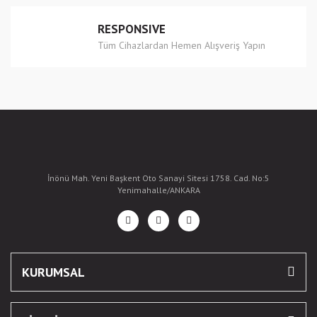
RESPONSIVE
Tüm Cihazlardan Hemen Alışveriş Yapın
İnönü Mah. Yeni Başkent Oto Sanayi Sitesi 1758. Cad. No:5
Yenimahalle/ANKARA
KURUMSAL