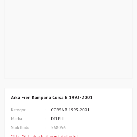
Arka Fren Kampana Corsa B 1993-2001
Kategori
CORSA B 1993-2001
Marka
DELPHI
Stok Kodu
568056
*472,79 TL den başlayan taksitlerle!