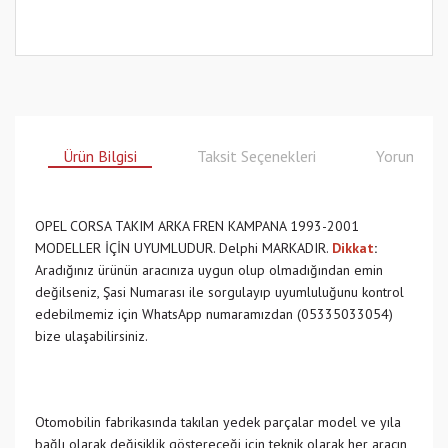
Ürün Bilgisi
Taksit Seçenekleri
Yorumlar
OPEL CORSA TAKIM ARKA FREN KAMPANA 1993-2001
MODELLER İÇİN UYUMLUDUR. Delphi MARKADIR.
Dikkat
:
Aradığınız ürünün aracınıza uygun olup olmadığından emin
değilseniz, Şasi Numarası ile sorgulayıp uyumluluğunu kontrol
edebilmemiz için WhatsApp numaramızdan (05335033054)
bize ulaşabilirsiniz.
Otomobilin fabrikasında takılan yedek parçalar model ve yıla
bağlı olarak değişiklik göstereceği için teknik olarak her aracın