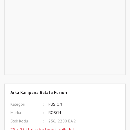
Arka Kampana Balata Fusion
Kategori
FUSİON
Marka
BOSCH
Stok Kodu
2S6J 2200 BA 2
*208,03 TL den başlayan taksitlerle!