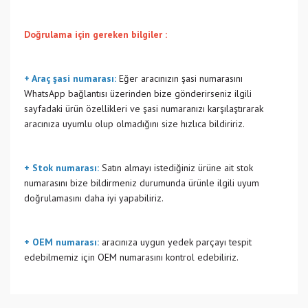
Doğrulama için gereken bilgiler :
+ Araç şasi numarası:
Eğer aracınızın şasi numarasını
WhatsApp bağlantısı üzerinden bize gönderirseniz ilgili
sayfadaki ürün özellikleri ve şasi numaranızı karşılaştırarak
aracınıza uyumlu olup olmadığını size hızlıca bildiririz.
+ Stok numarası:
Satın almayı istediğiniz ürüne ait stok
numarasını bize bildirmeniz durumunda ürünle ilgili uyum
doğrulamasını daha iyi yapabiliriz.
+ OEM numarası:
aracınıza uygun yedek parçayı tespit
edebilmemiz için OEM numarasını kontrol edebiliriz.
Bu ürünün fiyat bilgisi, resim, ürün açıklamalarında ve diğer
konularda yetersiz gördüğünüz noktaları öneri formunu
Bu ürüne ilk yorumu siz yapın!