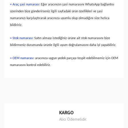
+ Araç şasi numarası:
Eğer aracınızın şasi numarasını WhatsApp bağlantısı
üzerinden bize gönderirseniz ilgili sayfadaki ürün özellikleri ve şasi
numaranızı karşılaştırarak aracınıza uyumlu olup olmadığını size hızlıca
bildiririz.
+ Stok numarası:
Satın almayı istediğiniz ürüne ait stok numarasını bize
bildirmeniz durumunda ürünle ilgili uyum doğrulamasını daha iyi yapabiliriz.
+ OEM numarası:
aracınıza uygun yedek parçayı tespit edebilmemiz için OEM
numarasını kontrol edebiliriz.
Bu ürünün fiyat bilgisi, resim, ürün açıklamalarında ve diğer
konularda yetersiz gördüğünüz noktaları öneri formunu
Bu ürüne ilk yorumu siz yapın!
kullanarak tarafımıza iletebilirsiniz.
Görüş ve önerileriniz için teşekkür ederiz.
Yorum Yaz
Ürün resmi kalitesiz, bozuk veya görüntülenemiyor.
KARGO
Ürün açıklamasında eksik bilgiler bulunuyor.
Alıcı Ödemelidir.
Ürün bilgilerinde hatalar bulunuyor.