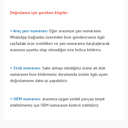
Doğrulama için gereken bilgiler :
+ Araç şasi numarası:
Eğer aracınızın şasi numarasını
WhatsApp bağlantısı üzerinden bize gönderirseniz ilgili
sayfadaki ürün özellikleri ve şasi numaranızı karşılaştırarak
aracınıza uyumlu olup olmadığını size hızlıca bildiririz.
+ Stok numarası:
Satın almayı istediğiniz ürüne ait stok
numarasını bize bildirmeniz durumunda ürünle ilgili uyum
doğrulamasını daha iyi yapabiliriz.
+ OEM numarası:
aracınıza uygun yedek parçayı tespit
edebilmemiz için OEM numarasını kontrol edebiliriz.
Bu ürünün fiyat bilgisi, resim, ürün açıklamalarında ve diğer
konularda yetersiz gördüğünüz noktaları öneri formunu
Bu ürüne ilk yorumu siz yapın!
kullanarak tarafımıza iletebilirsiniz.