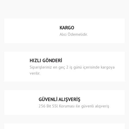
Görüş ve önerileriniz için teşekkür ederiz.
Yorum Yaz
Ürün resmi kalitesiz, bozuk veya görüntülenemiyor.
KARGO
Ürün açıklamasında eksik bilgiler bulunuyor.
Alıcı Ödemelidir.
Ürün bilgilerinde hatalar bulunuyor.
Ürün fiyatı diğer sitelerden daha pahalı.
Bu ürüne benzer farklı alternatifler olmalı.
HIZLI GÖNDERİ
Siparişleriniz en geç 2 iş günü içerisinde kargoya
verilir.
Gönder
GÜVENLİ ALIŞVERİŞ
256 Bit SSl Koruması ile güvenli alışveriş