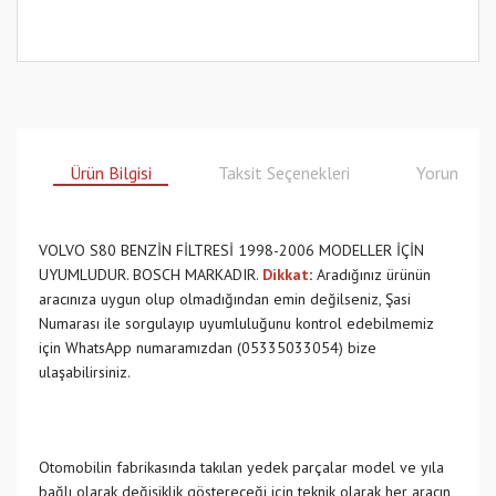
Ürün Bilgisi
Taksit Seçenekleri
Yorumlar
VOLVO S80 BENZİN FİLTRESİ 1998-2006 MODELLER İÇİN
UYUMLUDUR. BOSCH MARKADIR.
Dikkat
:
Aradığınız ürünün
aracınıza uygun olup olmadığından emin değilseniz, Şasi
Numarası ile sorgulayıp uyumluluğunu kontrol edebilmemiz
için WhatsApp numaramızdan (05335033054) bize
ulaşabilirsiniz.
Otomobilin fabrikasında takılan yedek parçalar model ve yıla
bağlı olarak değişiklik göstereceği için teknik olarak her aracın