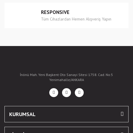
RESPONSIVE
Tüm Cihazlardan Hemen Alışveriş Yapın
İnönü Mah. Yeni Başkent Oto Sanayi Sitesi 1758. Cad. No:5
Yenimahalle/ANKARA
KURUMSAL