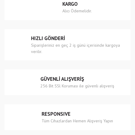
KARGO
Ürün açıklamasında eksik bilgiler bulunuyor.
Alıcı Ödemelidir.
Ürün bilgilerinde hatalar bulunuyor.
Ürün fiyatı diğer sitelerden daha pahalı.
Bu ürüne benzer farklı alternatifler olmalı.
HIZLI GÖNDERİ
Siparişleriniz en geç 2 iş günü içerisinde kargoya
verilir.
Gönder
GÜVENLİ ALIŞVERİŞ
256 Bit SSl Koruması ile güvenli alışveriş
RESPONSIVE
Tüm Cihazlardan Hemen Alışveriş Yapın