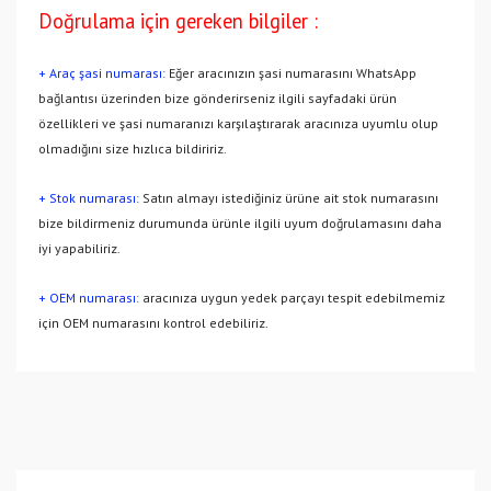
Doğrulama için gereken bilgiler :
+ Araç şasi numarası:
Eğer aracınızın şasi numarasını WhatsApp
bağlantısı üzerinden bize gönderirseniz ilgili sayfadaki ürün
özellikleri ve şasi numaranızı karşılaştırarak aracınıza uyumlu olup
olmadığını size hızlıca bildiririz.
+ Stok numarası:
Satın almayı istediğiniz ürüne ait stok numarasını
bize bildirmeniz durumunda ürünle ilgili uyum doğrulamasını daha
iyi yapabiliriz.
+ OEM numarası:
aracınıza uygun yedek parçayı tespit edebilmemiz
için OEM numarasını kontrol edebiliriz.
Bu ürünün fiyat bilgisi, resim, ürün açıklamalarında ve diğer
konularda yetersiz gördüğünüz noktaları öneri formunu
Bu ürüne ilk yorumu siz yapın!
kullanarak tarafımıza iletebilirsiniz.
Görüş ve önerileriniz için teşekkür ederiz.
Yorum Yaz
Ürün resmi kalitesiz, bozuk veya görüntülenemiyor.