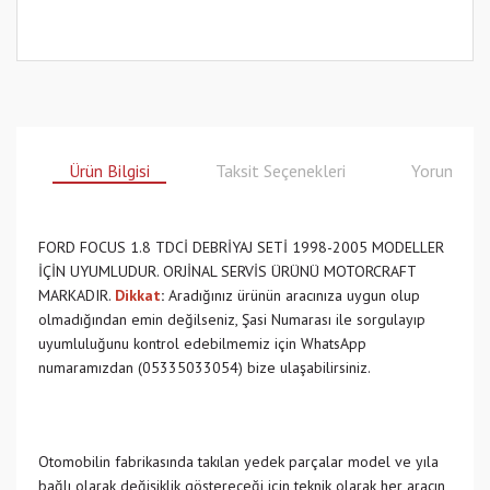
Ürün Bilgisi
Taksit Seçenekleri
Yorumlar
FORD FOCUS 1.8 TDCİ DEBRİYAJ SETİ 1998-2005 MODELLER
İÇİN UYUMLUDUR. ORJİNAL SERVİS ÜRÜNÜ MOTORCRAFT
MARKADIR.
Dikkat
:
Aradığınız ürünün aracınıza uygun olup
olmadığından emin değilseniz, Şasi Numarası ile sorgulayıp
uyumluluğunu kontrol edebilmemiz için WhatsApp
numaramızdan (05335033054) bize ulaşabilirsiniz.
Otomobilin fabrikasında takılan yedek parçalar model ve yıla
bağlı olarak değişiklik göstereceği için teknik olarak her aracın