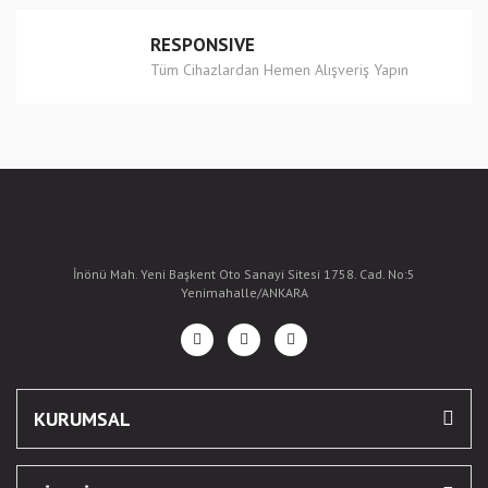
RESPONSIVE
Tüm Cihazlardan Hemen Alışveriş Yapın
İnönü Mah. Yeni Başkent Oto Sanayi Sitesi 1758. Cad. No:5
Yenimahalle/ANKARA
KURUMSAL