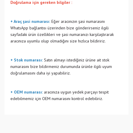
Doğrulama için gereken bilgiler :
+ Araç şasi numarası:
Eğer aracınızın şasi numarasını
WhatsApp bağlantısı üzerinden bize gönderirseniz ilgili
sayfadaki ürün özellikleri ve şasi numaranızı karşılaştırarak
aracınıza uyumlu olup olmadığını size hızlıca bildiririz.
+ Stok numarası:
Satın almayı istediğiniz ürüne ait stok
numarasını bize bildirmeniz durumunda ürünle ilgili uyum
doğrulamasını daha iyi yapabiliriz.
+ OEM numarası:
aracınıza uygun yedek parçayı tespit
edebilmemiz için OEM numarasını kontrol edebiliriz.
Bu ürünün fiyat bilgisi, resim, ürün açıklamalarında ve diğer
konularda yetersiz gördüğünüz noktaları öneri formunu
Bu ürüne ilk yorumu siz yapın!
kullanarak tarafımıza iletebilirsiniz.
Görüş ve önerileriniz için teşekkür ederiz.