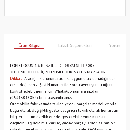
Ürün Bilgisi
Taksit Seçenekleri
Yorumlar
FORD FOCUS 1.6 BENZİNLİ DEBRİYAJ SETİ 2005-
2012 MODELLER İÇİN UYUMLUDUR. SACHS MARKADIR.
Dikkat
:
Aradığınız ürünün aracınıza uygun olup olmadığından
emin değilseniz, Şasi Numarası ile sorgulayıp uyumluluğunu
kontrol edebilmemiz için WhatsApp numaramızdan
(05335033054) bize ulaşabilirsiniz.
Otomobilin fabrikasında takılan yedek parçalar model ve yıla
bağlı olarak değişiklik göstereceği için teknik olarak her aracın
bilgilerini ürün özelliklerinde gösterebilmemiz mümkün
değildir. Sağladığımız veriler, yedek parçayı aracınıza net bir
şekilde tanımlamanız için yeterli olmayabilir. OEM numarası,