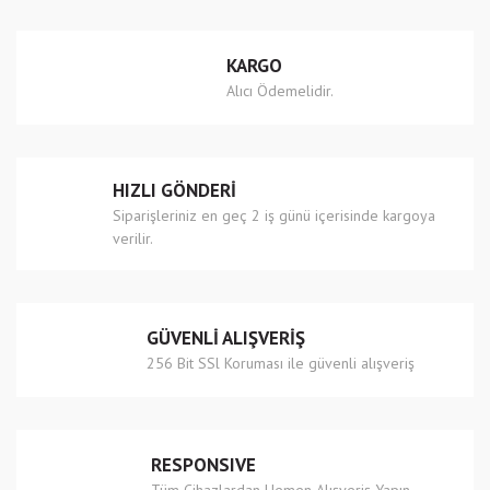
Yorum Yaz
Ürün resmi kalitesiz, bozuk veya görüntülenemiyor.
KARGO
Ürün açıklamasında eksik bilgiler bulunuyor.
Alıcı Ödemelidir.
Ürün bilgilerinde hatalar bulunuyor.
Ürün fiyatı diğer sitelerden daha pahalı.
Bu ürüne benzer farklı alternatifler olmalı.
HIZLI GÖNDERİ
Siparişleriniz en geç 2 iş günü içerisinde kargoya
verilir.
Gönder
GÜVENLİ ALIŞVERİŞ
256 Bit SSl Koruması ile güvenli alışveriş
RESPONSIVE