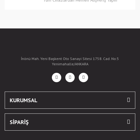
Tüm Cihazlardan Hemen Alışveriş Yapın
İnönü Mah. Yeni Başkent Oto Sanayi Sitesi 1758. Cad. No:5
Yenimahalle/ANKARA
KURUMSAL
SİPARİŞ