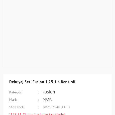
Debriyaj Seti Fusion 1.25 1.4 Benzinli
Kategori
FUSİON
Marka
MAPA
Stok Kodu
8V21 7540 A1C 3
*378,23 TL den başlayan taksitlerle!