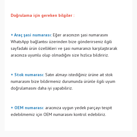
Doğrulama için gereken bilgiler :
+ Araç şasi numarası:
Eğer aracınızın şasi numarasını
WhatsApp bağlantısı üzerinden bize gönderirseniz ilgili
sayfadaki ürün özellikleri ve şasi numaranızı karşılaştırarak
aracınıza uyumlu olup olmadığını size hızlıca bildiririz.
+ Stok numarası:
Satın almayı istediğiniz ürüne ait stok
numarasını bize bildirmeniz durumunda ürünle ilgili uyum
doğrulamasını daha iyi yapabiliriz.
+ OEM numarası:
aracınıza uygun yedek parçayı tespit
edebilmemiz için OEM numarasını kontrol edebiliriz.
Bu ürünün fiyat bilgisi, resim, ürün açıklamalarında ve diğer
konularda yetersiz gördüğünüz noktaları öneri formunu
Bu ürüne ilk yorumu siz yapın!