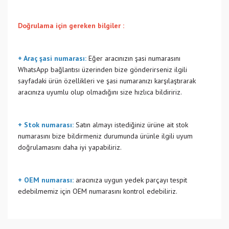
Doğrulama için gereken bilgiler :
+ Araç şasi numarası:
Eğer aracınızın şasi numarasını
WhatsApp bağlantısı üzerinden bize gönderirseniz ilgili
sayfadaki ürün özellikleri ve şasi numaranızı karşılaştırarak
aracınıza uyumlu olup olmadığını size hızlıca bildiririz.
+ Stok numarası:
Satın almayı istediğiniz ürüne ait stok
numarasını bize bildirmeniz durumunda ürünle ilgili uyum
doğrulamasını daha iyi yapabiliriz.
+ OEM numarası:
aracınıza uygun yedek parçayı tespit
edebilmemiz için OEM numarasını kontrol edebiliriz.
Bu ürünün fiyat bilgisi, resim, ürün açıklamalarında ve diğer
konularda yetersiz gördüğünüz noktaları öneri formunu
Bu ürüne ilk yorumu siz yapın!