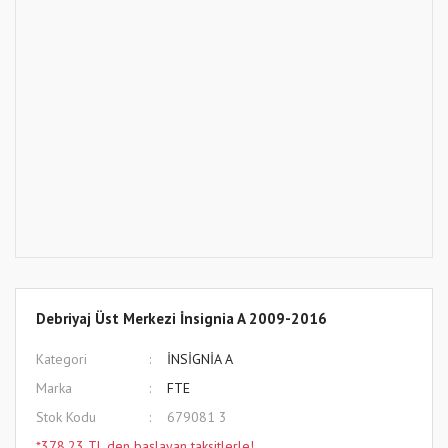
Debriyaj Üst Merkezi İnsignia A 2009-2016
Kategori
İNSİGNİA A
Marka
FTE
Stok Kodu
679081 3
*378,23 TL den başlayan taksitlerle!