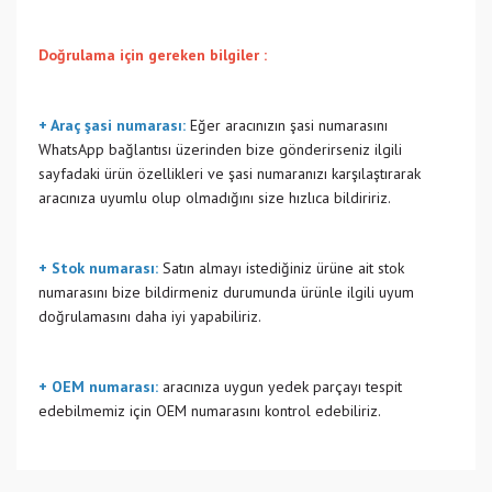
Doğrulama için gereken bilgiler :
+ Araç şasi numarası:
Eğer aracınızın şasi numarasını
WhatsApp bağlantısı üzerinden bize gönderirseniz ilgili
sayfadaki ürün özellikleri ve şasi numaranızı karşılaştırarak
aracınıza uyumlu olup olmadığını size hızlıca bildiririz.
+ Stok numarası:
Satın almayı istediğiniz ürüne ait stok
numarasını bize bildirmeniz durumunda ürünle ilgili uyum
doğrulamasını daha iyi yapabiliriz.
+ OEM numarası:
aracınıza uygun yedek parçayı tespit
edebilmemiz için OEM numarasını kontrol edebiliriz.
Bu ürünün fiyat bilgisi, resim, ürün açıklamalarında ve diğer
konularda yetersiz gördüğünüz noktaları öneri formunu
Bu ürüne ilk yorumu siz yapın!