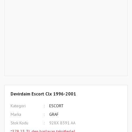
Devirdaim Escort Clx 1996-2001
Kategori
ESCORT
Marka
GRAF
Stok Kodu
928X 8591 AA
*378,23 TL den başlayan taksitlerle!