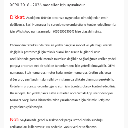
XC90 2016 - 2026 modeller için uyumludur.
Dikkat:
Aradığınız ürünün aracınıza uygun olup olmadığından emin
değilseniz, Şasi Numarası ile sorgulayıp uyumluluğunu kontrol edebilmemiz
için WhatsApp numaramızdan (05335033054) bize ulaşabilirsiniz.
Otomobilin fabrikasında takılan yedek parçalar model ve yıla bağlı olarak
değişiklik göstereceği için teknik olarak her aracın bilgilerini ürün
özelliklerinde gösterebilmemiz mümkün değildir. Sağladığımız veriler, yedek
parçayı aracınıza net bir şekilde tanımlamanız için yeterli olmayabilir. OEM
numarası, Stok numarası, motor kodu, motor numarası, üretim yılı, veya
diğer araç sınıflandırmaları gibi ayrıntıların da dikkate alınması gerekebilir.
Ürünlerin aracınıza uyumluluğunu sizin için ücretsiz olarak kontrol edebiliriz.
Bu sebeple, bir yedek parça satın almadan önce WhatsApp üzerinden Şasi
Numara Sorgulama hizmetimizden yararlanmanız için bizimle iletişime
geçmekten çekinmeyin.
Not:
Sayfamızda genel olarak yedek parça üreticilerinin sunduğu
açıklamaları kullanıyoruz. Bu nedenle, yanlış veriler sağlanmış