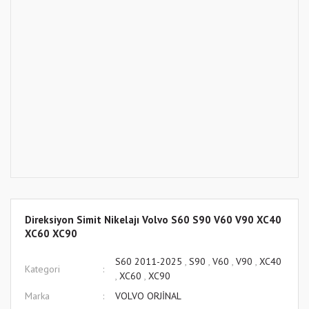
Direksiyon Simit Nikelajı Volvo S60 S90 V60 V90 XC40
XC60 XC90
S60 2011-2025
,
S90
,
V60
,
V90
,
XC40
Kategori
,
XC60
,
XC90
Marka
VOLVO ORJİNAL