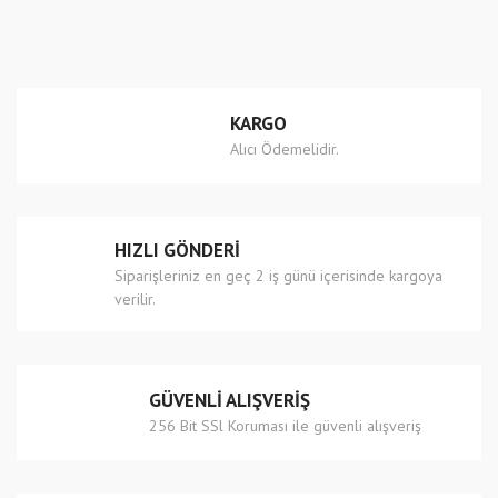
kullanarak tarafımıza iletebilirsiniz.
Görüş ve önerileriniz için teşekkür ederiz.
Yorum Yaz
Ürün resmi kalitesiz, bozuk veya görüntülenemiyor.
KARGO
Ürün açıklamasında eksik bilgiler bulunuyor.
Alıcı Ödemelidir.
Ürün bilgilerinde hatalar bulunuyor.
Ürün fiyatı diğer sitelerden daha pahalı.
Bu ürüne benzer farklı alternatifler olmalı.
HIZLI GÖNDERİ
Siparişleriniz en geç 2 iş günü içerisinde kargoya
verilir.
Gönder
GÜVENLİ ALIŞVERİŞ
256 Bit SSl Koruması ile güvenli alışveriş