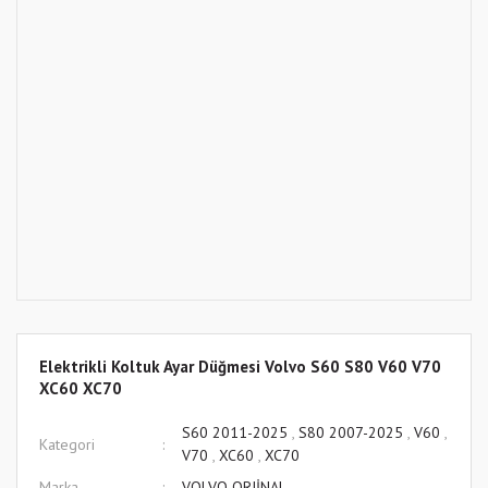
Elektrikli Koltuk Ayar Düğmesi Volvo S60 S80 V60 V70
XC60 XC70
S60 2011-2025
,
S80 2007-2025
,
V60
,
Kategori
V70
,
XC60
,
XC70
Marka
VOLVO ORJİNAL