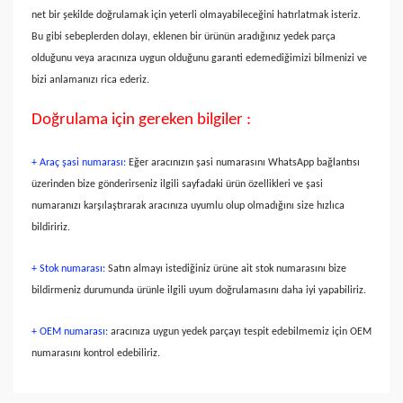
net bir şekilde doğrulamak için yeterli olmayabileceğini hatırlatmak isteriz.
Bu gibi sebeplerden dolayı, eklenen bir ürünün aradığınız yedek parça
olduğunu veya aracınıza uygun olduğunu garanti edemediğimizi bilmenizi ve
bizi anlamanızı rica ederiz.
Doğrulama için gereken bilgiler :
+ Araç şasi numarası:
Eğer aracınızın şasi numarasını WhatsApp bağlantısı
üzerinden bize gönderirseniz ilgili sayfadaki ürün özellikleri ve şasi
numaranızı karşılaştırarak aracınıza uyumlu olup olmadığını size hızlıca
bildiririz.
+ Stok numarası:
Satın almayı istediğiniz ürüne ait stok numarasını bize
bildirmeniz durumunda ürünle ilgili uyum doğrulamasını daha iyi yapabiliriz.
+ OEM numarası:
aracınıza uygun yedek parçayı tespit edebilmemiz için OEM
numarasını kontrol edebiliriz.
Bu ürünün fiyat bilgisi, resim, ürün açıklamalarında ve diğer
konularda yetersiz gördüğünüz noktaları öneri formunu
Bu ürüne ilk yorumu siz yapın!