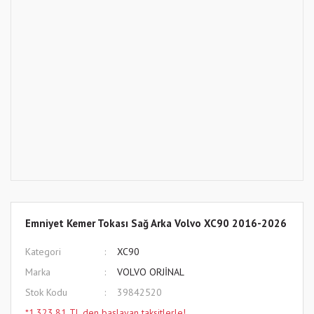
Emniyet Kemer Tokası Sağ Arka Volvo XC90 2016-2026
Kategori
XC90
Marka
VOLVO ORJİNAL
Stok Kodu
39842520
*1.323,81 TL den başlayan taksitlerle!