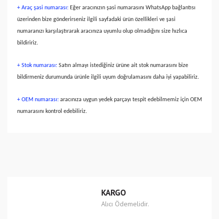
+ Araç şasi numarası:
Eğer aracınızın şasi numarasını WhatsApp bağlantısı
üzerinden bize gönderirseniz ilgili sayfadaki ürün özellikleri ve şasi
numaranızı karşılaştırarak aracınıza uyumlu olup olmadığını size hızlıca
bildiririz.
+ Stok numarası:
Satın almayı istediğiniz ürüne ait stok numarasını bize
bildirmeniz durumunda ürünle ilgili uyum doğrulamasını daha iyi yapabiliriz.
+ OEM numarası:
aracınıza uygun yedek parçayı tespit edebilmemiz için OEM
numarasını kontrol edebiliriz.
Bu ürünün fiyat bilgisi, resim, ürün açıklamalarında ve diğer
konularda yetersiz gördüğünüz noktaları öneri formunu
Bu ürüne ilk yorumu siz yapın!
kullanarak tarafımıza iletebilirsiniz.
Görüş ve önerileriniz için teşekkür ederiz.
Yorum Yaz
Ürün resmi kalitesiz, bozuk veya görüntülenemiyor.
KARGO
Ürün açıklamasında eksik bilgiler bulunuyor.
Alıcı Ödemelidir.
Ürün bilgilerinde hatalar bulunuyor.