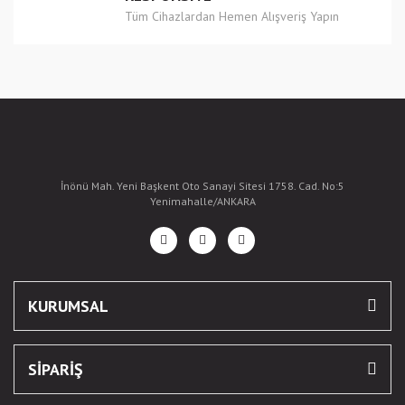
Tüm Cihazlardan Hemen Alışveriş Yapın
İnönü Mah. Yeni Başkent Oto Sanayi Sitesi 1758. Cad. No:5
Yenimahalle/ANKARA
KURUMSAL
SİPARİŞ