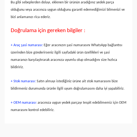
Bu gibi sebeplerden dolayı, eklenen bir ürünün aradığınız yedek parça
olduğunu veya aracınıza uygun olduğunu garanti edemediğimizi bilmenizi ve
bizi anlamanızı rica ederiz.
Doğrulama için gereken bilgiler :
+ Araç şasi numarası:
Eğer aracınızın şasi numarasını WhatsApp bağlantısı
üzerinden bize gönderirseniz ilgili sayfadaki ürün özellikleri ve şasi
numaranızı karşılaştırarak aracınıza uyumlu olup olmadığını size hızlıca
bildiririz.
+ Stok numarası:
Satın almayı istediğiniz ürüne ait stok numarasını bize
bildirmeniz durumunda ürünle ilgili uyum doğrulamasını daha iyi yapabiliriz.
+ OEM numarası:
aracınıza uygun yedek parçayı tespit edebilmemiz için OEM
numarasını kontrol edebiliriz.
Bu ürünün fiyat bilgisi, resim, ürün açıklamalarında ve diğer
konularda yetersiz gördüğünüz noktaları öneri formunu
Bu ürüne ilk yorumu siz yapın!
kullanarak tarafımıza iletebilirsiniz.