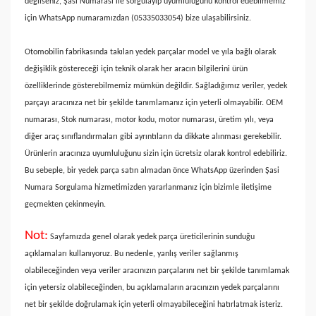
değilseniz, Şasi Numarası ile sorgulayıp uyumluluğunu kontrol edebilmemiz
için WhatsApp numaramızdan (05335033054) bize ulaşabilirsiniz.
Otomobilin fabrikasında takılan yedek parçalar model ve yıla bağlı olarak
değişiklik göstereceği için teknik olarak her aracın bilgilerini ürün
özelliklerinde gösterebilmemiz mümkün değildir. Sağladığımız veriler, yedek
parçayı aracınıza net bir şekilde tanımlamanız için yeterli olmayabilir. OEM
numarası, Stok numarası, motor kodu, motor numarası, üretim yılı, veya
diğer araç sınıflandırmaları gibi ayrıntıların da dikkate alınması gerekebilir.
Ürünlerin aracınıza uyumluluğunu sizin için ücretsiz olarak kontrol edebiliriz.
Bu sebeple, bir yedek parça satın almadan önce WhatsApp üzerinden Şasi
Numara Sorgulama hizmetimizden yararlanmanız için bizimle iletişime
geçmekten çekinmeyin.
Not:
Sayfamızda genel olarak yedek parça üreticilerinin sunduğu
açıklamaları kullanıyoruz. Bu nedenle, yanlış veriler sağlanmış
olabileceğinden veya veriler aracınızın parçalarını net bir şekilde tanımlamak
için yetersiz olabileceğinden, bu açıklamaların aracınızın yedek parçalarını
net bir şekilde doğrulamak için yeterli olmayabileceğini hatırlatmak isteriz.