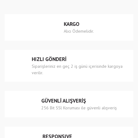
Görüş ve önerileriniz için teşekkür ederiz.
Yorum Yaz
Ürün resmi kalitesiz, bozuk veya görüntülenemiyor.
KARGO
Ürün açıklamasında eksik bilgiler bulunuyor.
Alıcı Ödemelidir.
Ürün bilgilerinde hatalar bulunuyor.
Ürün fiyatı diğer sitelerden daha pahalı.
Bu ürüne benzer farklı alternatifler olmalı.
HIZLI GÖNDERİ
Siparişleriniz en geç 2 iş günü içerisinde kargoya
verilir.
Gönder
GÜVENLİ ALIŞVERİŞ
256 Bit SSl Koruması ile güvenli alışveriş
RESPONSIVE