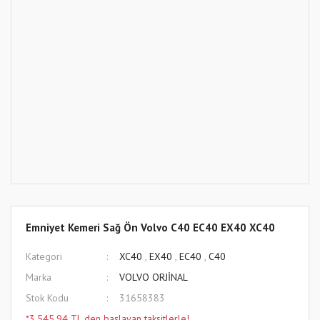
Emniyet Kemeri Sağ Ön Volvo C40 EC40 EX40 XC40
Kategori
XC40
,
EX40
,
EC40
,
C40
Marka
VOLVO ORJİNAL
Stok Kodu
31658383
*3.545,94 TL den başlayan taksitlerle!