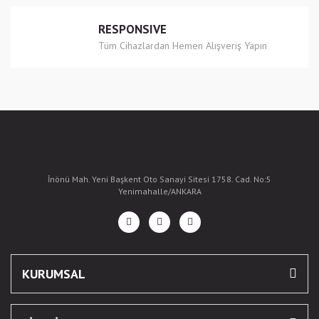
RESPONSIVE
Tüm Cihazlardan Hemen Alışveriş Yapın
İnönü Mah. Yeni Başkent Oto Sanayi Sitesi 1758. Cad. No:5
Yenimahalle/ANKARA
KURUMSAL