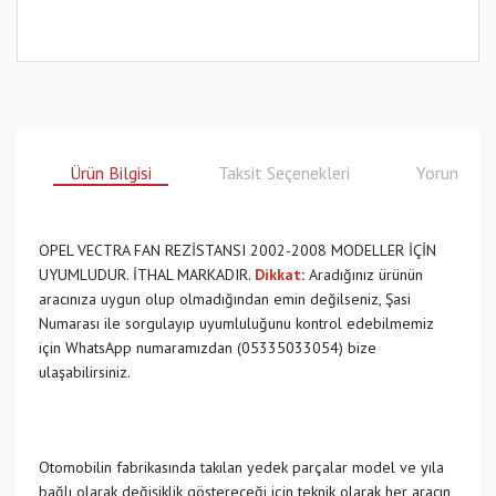
Ürün Bilgisi
Taksit Seçenekleri
Yorumlar
OPEL VECTRA FAN REZİSTANSI 2002-2008 MODELLER İÇİN
UYUMLUDUR. İTHAL MARKADIR.
Dikkat
:
Aradığınız ürünün
aracınıza uygun olup olmadığından emin değilseniz, Şasi
Numarası ile sorgulayıp uyumluluğunu kontrol edebilmemiz
için WhatsApp numaramızdan (05335033054) bize
ulaşabilirsiniz.
Otomobilin fabrikasında takılan yedek parçalar model ve yıla
bağlı olarak değişiklik göstereceği için teknik olarak her aracın