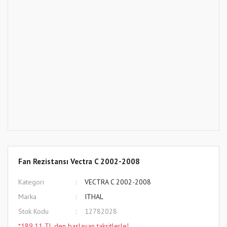
Fan Rezistansı Vectra C 2002-2008
Kategori
VECTRA C 2002-2008
Marka
ITHAL
Stok Kodu
12782028
*189,11 TL den başlayan taksitlerle!