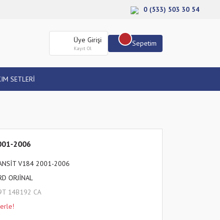
0 (533) 503 30 54
Üye Girişi
Sepetim
Kayıt Ol
IM SETLERİ
2001-2006
ANSİT V184 2001-2006
RD ORJİNAL
9T 14B192 CA
erle!