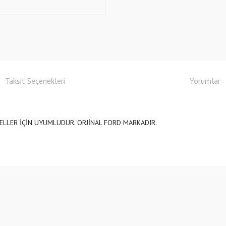
Taksit Seçenekleri
Yorumlar
LLER İÇİN UYUMLUDUR. ORJİNAL FORD MARKADIR.
e diğer konularda yetersiz gördüğünüz noktaları öneri formunu kullanarak tarafımıza
Bu ürüne ilk yorumu siz yapın!
r.
Yorum Yaz