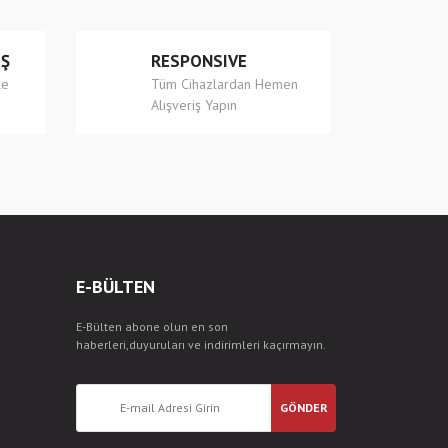
İŞ
RESPONSIVE
le
Tüm Cihazlardan Hemen
Alışveriş Yapın
E-BÜLTEN
E-Bülten abone olun en son
haberleri,duyuruları ve indirimleri kaçırmayın.
GÖNDER