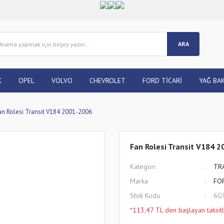
ARA
K
OPEL
VOLVO
CHEVROLET
FORD TİCARİ
YAĞ BAK
an Rolesi Transit V184 2001-2006
Fan Rolesi Transit V184 
Kategori
TR
Marka
FO
Stok Kodu
6G
*113,47 TL den başlayan taksitl