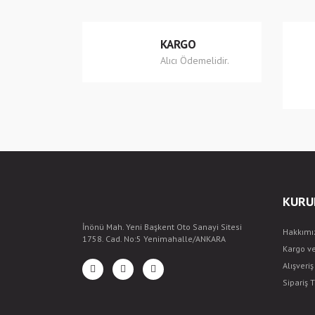
Ürün bilgilerinde hatalar bulunuyor.
Ürün fiyatı diğer sitelerden daha pahalı.
KARGO
Bu ürüne benzer farklı alternatifler olmalı.
Alıcı Ödemelidir.
KURU
İnönü Mah. Yeni Başkent Oto Sanayi Sitesi
Hakkımı
1758. Cad. No:5 Yenimahalle/ANKARA
Kargo v
Alışveri
Sipariş T