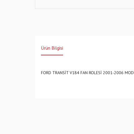
Ürün Bilgisi
FORD TRANSİT V184 FAN ROLESİ 2001-2006 MODE
Bu ürünün fiyat bilgisi, resim, ürün açıklamalarında v
Görüş ve önerileriniz için teşekkür ederiz.
Ürün resmi kalitesiz, bozuk veya görüntülenemiyo
Ürün açıklamasında eksik bilgiler bulunuyor.