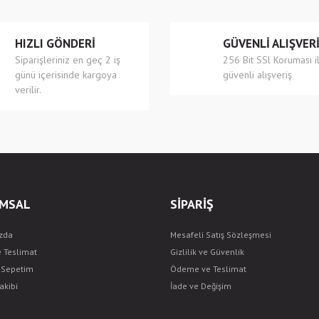
HIZLI GÖNDERİ
GÜVENLİ ALIŞVER
Siparişleriniz en geç 2 iş
256 Bit SSl Koruması i
günü içerisinde kargoya
güvenli alışveriş
verilir.
Gönder
MSAL
SİPARİŞ
zda
Mesafeli Satış Sözleşmesi
e Teslimat
Gizlilik ve Güvenlik
ş Sepetim
Ödeme ve Teslimat
akibi
İade ve Değişim