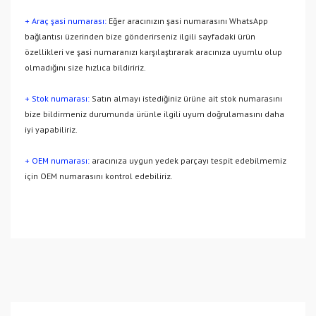
+ Araç şasi numarası:
Eğer aracınızın şasi numarasını WhatsApp
bağlantısı üzerinden bize gönderirseniz ilgili sayfadaki ürün
özellikleri ve şasi numaranızı karşılaştırarak aracınıza uyumlu olup
olmadığını size hızlıca bildiririz.
+ Stok numarası:
Satın almayı istediğiniz ürüne ait stok numarasını
bize bildirmeniz durumunda ürünle ilgili uyum doğrulamasını daha
iyi yapabiliriz.
+ OEM numarası:
aracınıza uygun yedek parçayı tespit edebilmemiz
için OEM numarasını kontrol edebiliriz.
Bu ürünün fiyat bilgisi, resim, ürün açıklamalarında ve diğer
konularda yetersiz gördüğünüz noktaları öneri formunu
Bu ürüne ilk yorumu siz yapın!
kullanarak tarafımıza iletebilirsiniz.
Görüş ve önerileriniz için teşekkür ederiz.
Yorum Yaz
Ürün resmi kalitesiz, bozuk veya görüntülenemiyor.