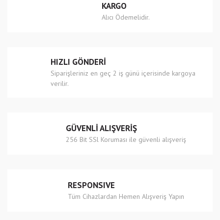
KARGO
Ürün açıklamasında eksik bilgiler bulunuyor.
Alıcı Ödemelidir.
Ürün bilgilerinde hatalar bulunuyor.
Ürün fiyatı diğer sitelerden daha pahalı.
Bu ürüne benzer farklı alternatifler olmalı.
HIZLI GÖNDERİ
Siparişleriniz en geç 2 iş günü içerisinde kargoya
verilir.
Gönder
GÜVENLİ ALIŞVERİŞ
256 Bit SSl Koruması ile güvenli alışveriş
RESPONSIVE
Tüm Cihazlardan Hemen Alışveriş Yapın