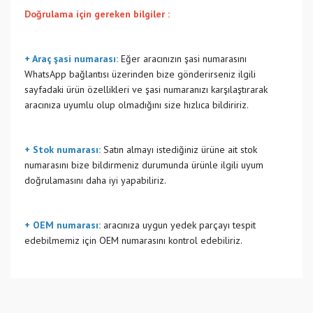
Doğrulama için gereken bilgiler :
+ Araç şasi numarası:
Eğer aracınızın şasi numarasını
WhatsApp bağlantısı üzerinden bize gönderirseniz ilgili
sayfadaki ürün özellikleri ve şasi numaranızı karşılaştırarak
aracınıza uyumlu olup olmadığını size hızlıca bildiririz.
+ Stok numarası:
Satın almayı istediğiniz ürüne ait stok
numarasını bize bildirmeniz durumunda ürünle ilgili uyum
doğrulamasını daha iyi yapabiliriz.
+ OEM numarası:
aracınıza uygun yedek parçayı tespit
edebilmemiz için OEM numarasını kontrol edebiliriz.
Bu ürünün fiyat bilgisi, resim, ürün açıklamalarında ve diğer
konularda yetersiz gördüğünüz noktaları öneri formunu
Bu ürüne ilk yorumu siz yapın!
kullanarak tarafımıza iletebilirsiniz.
Görüş ve önerileriniz için teşekkür ederiz.