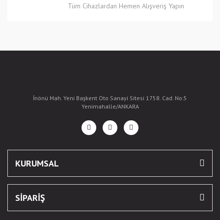
Tüm Cihazlardan Hemen Alışveriş Yapın
İnönü Mah. Yeni Başkent Oto Sanayi Sitesi 1758. Cad. No:5
Yenimahalle/ANKARA
KURUMSAL
SİPARİŞ