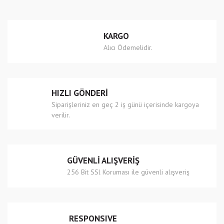
Yorum Yaz
Ürün resmi kalitesiz, bozuk veya görüntülenemiyor.
KARGO
Ürün açıklamasında eksik bilgiler bulunuyor.
Alıcı Ödemelidir.
Ürün bilgilerinde hatalar bulunuyor.
Ürün fiyatı diğer sitelerden daha pahalı.
Bu ürüne benzer farklı alternatifler olmalı.
HIZLI GÖNDERİ
Siparişleriniz en geç 2 iş günü içerisinde kargoya
verilir.
Gönder
GÜVENLİ ALIŞVERİŞ
256 Bit SSl Koruması ile güvenli alışveriş
RESPONSIVE