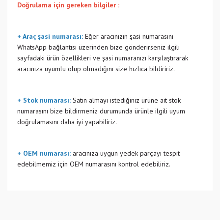
Doğrulama için gereken bilgiler :
+ Araç şasi numarası:
Eğer aracınızın şasi numarasını
WhatsApp bağlantısı üzerinden bize gönderirseniz ilgili
sayfadaki ürün özellikleri ve şasi numaranızı karşılaştırarak
aracınıza uyumlu olup olmadığını size hızlıca bildiririz.
+ Stok numarası:
Satın almayı istediğiniz ürüne ait stok
numarasını bize bildirmeniz durumunda ürünle ilgili uyum
doğrulamasını daha iyi yapabiliriz.
+ OEM numarası:
aracınıza uygun yedek parçayı tespit
edebilmemiz için OEM numarasını kontrol edebiliriz.
Bu ürünün fiyat bilgisi, resim, ürün açıklamalarında ve diğer
konularda yetersiz gördüğünüz noktaları öneri formunu
Bu ürüne ilk yorumu siz yapın!
kullanarak tarafımıza iletebilirsiniz.
Görüş ve önerileriniz için teşekkür ederiz.