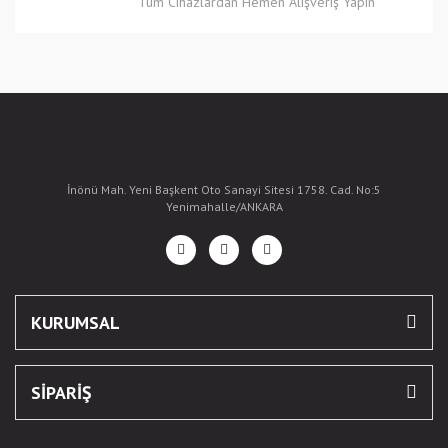
Tüm Cihazlardan Hemen Alışveriş Yapın
İnönü Mah. Yeni Başkent Oto Sanayi Sitesi 1758. Cad. No:5
Yenimahalle/ANKARA
KURUMSAL
SİPARİŞ