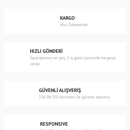
Yorum Yaz
Ürün resmi kalitesiz, bozuk veya görüntülenemiyor.
KARGO
Ürün açıklamasında eksik bilgiler bulunuyor.
Alıcı Ödemelidir.
Ürün bilgilerinde hatalar bulunuyor.
Ürün fiyatı diğer sitelerden daha pahalı.
Bu ürüne benzer farklı alternatifler olmalı.
HIZLI GÖNDERİ
Siparişleriniz en geç 2 iş günü içerisinde kargoya
verilir.
Gönder
GÜVENLİ ALIŞVERİŞ
256 Bit SSl Koruması ile güvenli alışveriş
RESPONSIVE