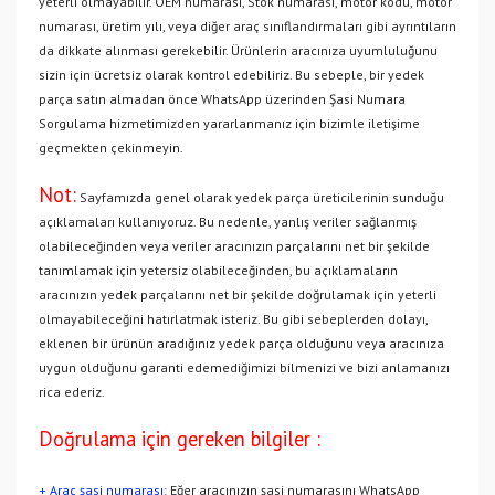
yeterli olmayabilir. OEM numarası, Stok numarası, motor kodu, motor
numarası, üretim yılı, veya diğer araç sınıflandırmaları gibi ayrıntıların
da dikkate alınması gerekebilir. Ürünlerin aracınıza uyumluluğunu
sizin için ücretsiz olarak kontrol edebiliriz. Bu sebeple, bir yedek
parça satın almadan önce WhatsApp üzerinden Şasi Numara
Sorgulama hizmetimizden yararlanmanız için bizimle iletişime
geçmekten çekinmeyin.
Not:
Sayfamızda genel olarak yedek parça üreticilerinin sunduğu
açıklamaları kullanıyoruz. Bu nedenle, yanlış veriler sağlanmış
olabileceğinden veya veriler aracınızın parçalarını net bir şekilde
tanımlamak için yetersiz olabileceğinden, bu açıklamaların
aracınızın yedek parçalarını net bir şekilde doğrulamak için yeterli
olmayabileceğini hatırlatmak isteriz. Bu gibi sebeplerden dolayı,
eklenen bir ürünün aradığınız yedek parça olduğunu veya aracınıza
uygun olduğunu garanti edemediğimizi bilmenizi ve bizi anlamanızı
rica ederiz.
Doğrulama için gereken bilgiler :
+ Araç şasi numarası:
Eğer aracınızın şasi numarasını WhatsApp