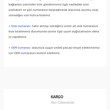
bağlantısı üzerinden bize gönderirseniz ilgili sayfadaki ürün
özellikleri ve şasi numaranızı karşılaştırarak aracınıza uyumlu olup
olmadığını size hızlıca bildiririz.
+ Stok numarası:
Satın almayı istediğiniz ürüne ait stok numarasını
bize bildirmeniz durumunda ürünle ilgili uyum doğrulamasını daha
iyi yapabiliriz.
+ OEM numarası:
aracınıza uygun yedek parçayı tespit edebilmemiz
için OEM numarasını kontrol edebiliriz.
Bu ürünün fiyat bilgisi, resim, ürün açıklamalarında ve diğer
konularda yetersiz gördüğünüz noktaları öneri formunu
Bu ürüne ilk yorumu siz yapın!
kullanarak tarafımıza iletebilirsiniz.
Görüş ve önerileriniz için teşekkür ederiz.
Yorum Yaz
Ürün resmi kalitesiz, bozuk veya görüntülenemiyor.
KARGO
Ürün açıklamasında eksik bilgiler bulunuyor.
Alıcı Ödemelidir.
Ürün bilgilerinde hatalar bulunuyor.