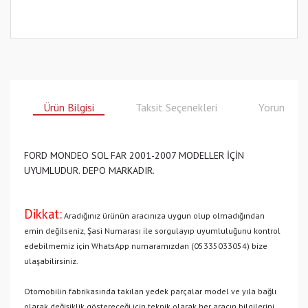
Ürün Bilgisi
Taksit Seçenekleri
Yorumlar
FORD MONDEO SOL FAR 2001-2007 MODELLER İÇİN
UYUMLUDUR. DEPO MARKADIR.
Dikkat:
Aradığınız ürünün aracınıza uygun olup olmadığından
emin değilseniz, Şasi Numarası ile sorgulayıp uyumluluğunu kontrol
edebilmemiz için WhatsApp numaramızdan (05335033054) bize
ulaşabilirsiniz.
Otomobilin fabrikasında takılan yedek parçalar model ve yıla bağlı
olarak değişiklik göstereceği için teknik olarak her aracın bilgilerini