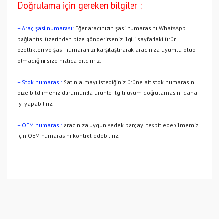
Doğrulama için gereken bilgiler :
+ Araç şasi numarası:
Eğer aracınızın şasi numarasını WhatsApp
bağlantısı üzerinden bize gönderirseniz ilgili sayfadaki ürün
özellikleri ve şasi numaranızı karşılaştırarak aracınıza uyumlu olup
olmadığını size hızlıca bildiririz.
+ Stok numarası:
Satın almayı istediğiniz ürüne ait stok numarasını
bize bildirmeniz durumunda ürünle ilgili uyum doğrulamasını daha
iyi yapabiliriz.
+ OEM numarası:
aracınıza uygun yedek parçayı tespit edebilmemiz
için OEM numarasını kontrol edebiliriz.
Bu ürünün fiyat bilgisi, resim, ürün açıklamalarında ve diğer
konularda yetersiz gördüğünüz noktaları öneri formunu
Bu ürüne ilk yorumu siz yapın!
kullanarak tarafımıza iletebilirsiniz.
Görüş ve önerileriniz için teşekkür ederiz.
Yorum Yaz