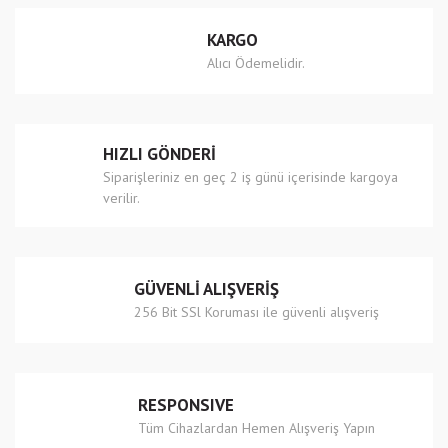
Ürün resmi kalitesiz, bozuk veya görüntülenemiyor.
KARGO
Ürün açıklamasında eksik bilgiler bulunuyor.
Alıcı Ödemelidir.
Ürün bilgilerinde hatalar bulunuyor.
Ürün fiyatı diğer sitelerden daha pahalı.
Bu ürüne benzer farklı alternatifler olmalı.
HIZLI GÖNDERİ
Siparişleriniz en geç 2 iş günü içerisinde kargoya
verilir.
Gönder
GÜVENLİ ALIŞVERİŞ
256 Bit SSl Koruması ile güvenli alışveriş
RESPONSIVE
Tüm Cihazlardan Hemen Alışveriş Yapın