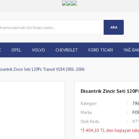
ARA
K
OPEL
VOLVO
CHEVROLET
FORD TİCARİ
YAĞ BAK
ksantrik Zincir Seti 120Ps Transit V184 2001-2006
Eksantrik Zincir Seti 120
Kategori
TR
Marka
FO
Stok Kodu
KT
*3.404,10 TL den başlayan taksi