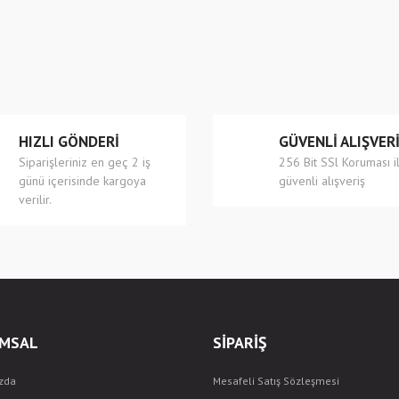
r.
Yorum Yaz
HIZLI GÖNDERİ
GÜVENLİ ALIŞVER
Siparişleriniz en geç 2 iş
256 Bit SSl Koruması i
günü içerisinde kargoya
güvenli alışveriş
verilir.
Gönder
MSAL
SİPARİŞ
zda
Mesafeli Satış Sözleşmesi