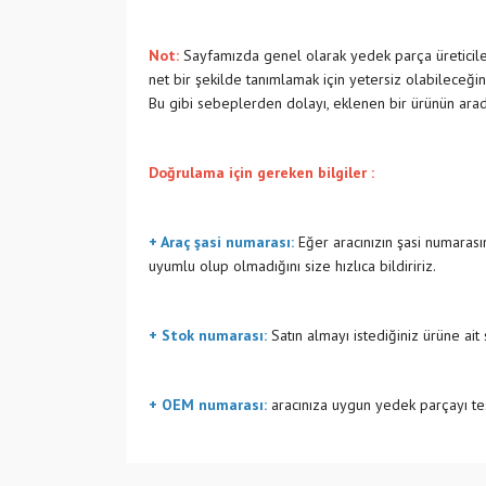
Not:
Sayfamızda genel olarak yedek parça üreticiler
net bir şekilde tanımlamak için yetersiz olabileceğin
Bu gibi sebeplerden dolayı, eklenen bir ürünün ara
Doğrulama için gereken bilgiler :
+ Araç şasi numarası:
Eğer aracınızın şasi numarasın
uyumlu olup olmadığını size hızlıca bildiririz.
+ Stok numarası:
Satın almayı istediğiniz ürüne ait
+ OEM numarası:
aracınıza uygun yedek parçayı tes
Bu ürünün fiyat bilgisi, resim, ürün açıklamalarında v
Görüş ve önerileriniz için teşekkür ederiz.