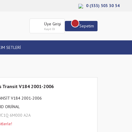
0 (533) 503 30 54
Üye Girişi
Sepetim
Kayıt Ol
IM SETLERİ
Ps Transit V184 2001-2006
ANSİT V184 2001-2006
RD ORJİNAL
YC1Q 6M000 A2A
tlerle!