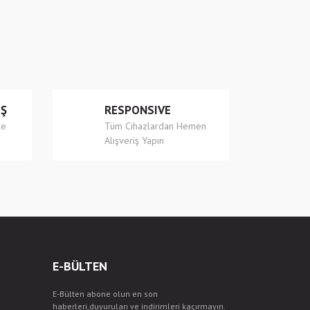
İŞ
RESPONSIVE
le
Tüm Cihazlardan Hemen
Alışveriş Yapın
E-BÜLTEN
E-Bülten abone olun en son
haberleri,duyuruları ve indirimleri kaçırmayın.