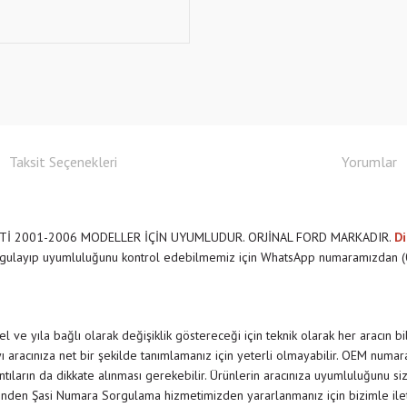
Taksit Seçenekleri
Yorumlar
ETİ 2001-2006 MODELLER İÇİN UYUMLUDUR. ORJİNAL FORD MARKADIR.
Di
orgulayıp uyumluluğunu kontrol edebilmemiz için WhatsApp numaramızdan (0
 ve yıla bağlı olarak değişiklik göstereceği için teknik olarak her aracın b
 aracınıza net bir şekilde tanımlamanız için yeterli olmayabilir. OEM numar
rıntıların da dikkate alınması gerekebilir. Ürünlerin aracınıza uyumluluğunu siz
nden Şasi Numara Sorgulama hizmetimizden yararlanmanız için bizimle il