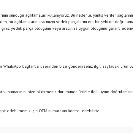
inin sunduğu açıklamaları kullanıyoruz. Bu nedenle, yanlış veriler sağlanmı
den, bu açıklamaların aracınızın yedek parçalarını net bir şekilde doğrulamak
dığınız yedek parça olduğunu veya aracınıza uygun olduğunu garanti edemedi
ı WhatsApp bağlantısı üzerinden bize gönderirseniz ilgili sayfadaki ürün özel
 stok numarasını bize bildirmeniz durumunda ürünle ilgili uyum doğrulamasını
pit edebilmemiz için OEM numarasını kontrol edebiliriz.
e diğer konularda yetersiz gördüğünüz noktaları öneri formunu kullanarak tarafımıza
Bu ürüne ilk yorumu siz yapın!