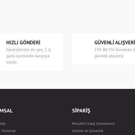
r.
Yorum Yaz
HIZLI GÖNDERİ
GÜVENLİ ALIŞVER
Siparişleriniz en geç 2 iş
256 Bit SSl Koruması i
günü içerisinde kargoya
güvenli alışveriş
verilir.
Gönder
MSAL
SİPARİŞ
zda
Mesafeli Satış Sözleşmesi
e Teslimat
Gizlilik ve Güvenlik