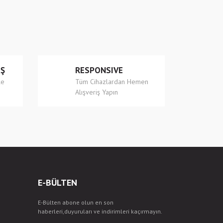
İŞ
RESPONSIVE
le
Tüm Cihazlardan Hemen
Alışveriş Yapın
E-BÜLTEN
E-Bülten abone olun en son
haberleri,duyuruları ve indirimleri kaçırmayın.