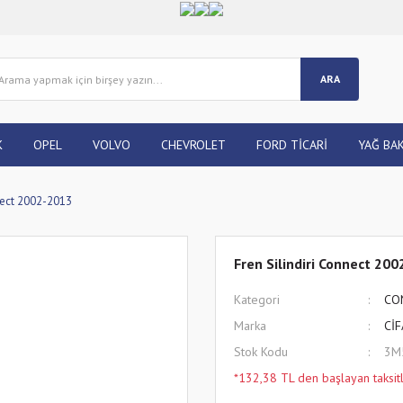
ARA
K
OPEL
VOLVO
CHEVROLET
FORD TİCARİ
YAĞ BAK
nnect 2002-2013
Fren Silindiri Connect 20
Kategori
CO
Marka
Cİ
Stok Kodu
3M
*132,38 TL den başlayan taksitl