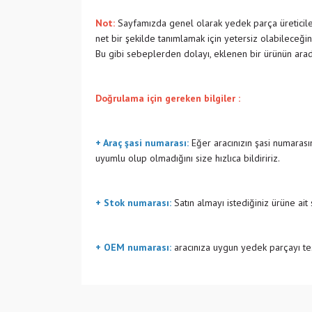
Not:
Sayfamızda genel olarak yedek parça üreticiler
net bir şekilde tanımlamak için yetersiz olabileceğin
Bu gibi sebeplerden dolayı, eklenen bir ürünün ara
Doğrulama için gereken bilgiler :
+ Araç şasi numarası:
Eğer aracınızın şasi numarasın
uyumlu olup olmadığını size hızlıca bildiririz.
+ Stok numarası:
Satın almayı istediğiniz ürüne ait
+ OEM numarası:
aracınıza uygun yedek parçayı tes
Bu ürünün fiyat bilgisi, resim, ürün açıklamalarında v
Görüş ve önerileriniz için teşekkür ederiz.