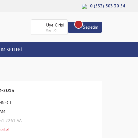
0 (533) 503 30 54
Üye Girişi
Sepetim
Kayıt Ol
IM SETLERİ
02-2013
NNECT
FAM
51 2261 AA
erle!