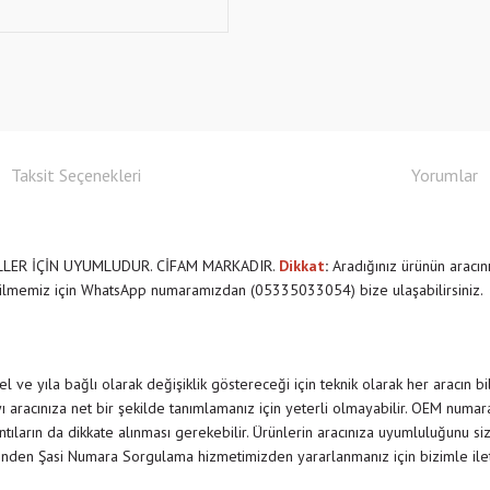
Taksit Seçenekleri
Yorumlar
LLER İÇİN UYUMLUDUR. CİFAM MARKADIR.
Dikkat
:
Aradığınız ürünün aracın
ilmemiz için WhatsApp numaramızdan (05335033054) bize ulaşabilirsiniz.
 ve yıla bağlı olarak değişiklik göstereceği için teknik olarak her aracın b
 aracınıza net bir şekilde tanımlamanız için yeterli olmayabilir. OEM numar
rıntıların da dikkate alınması gerekebilir. Ürünlerin aracınıza uyumluluğunu siz
nden Şasi Numara Sorgulama hizmetimizden yararlanmanız için bizimle il