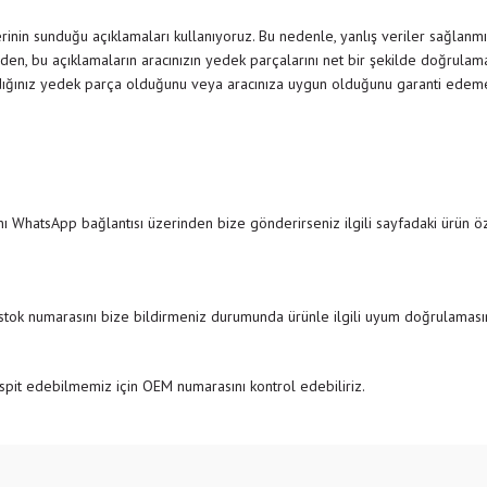
inin sunduğu açıklamaları kullanıyoruz. Bu nedenle, yanlış veriler sağlanmı
den, bu açıklamaların aracınızın yedek parçalarını net bir şekilde doğrulamak
dığınız yedek parça olduğunu veya aracınıza uygun olduğunu garanti edemedi
ı WhatsApp bağlantısı üzerinden bize gönderirseniz ilgili sayfadaki ürün özel
 stok numarasını bize bildirmeniz durumunda ürünle ilgili uyum doğrulamasını
pit edebilmemiz için OEM numarasını kontrol edebiliriz.
e diğer konularda yetersiz gördüğünüz noktaları öneri formunu kullanarak tarafımıza
Bu ürüne ilk yorumu siz yapın!