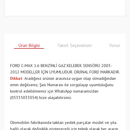
Ürün Bilgisi
Taksit Seçenekleri
Yorumlar
FORD C-MAX 1.6 BENZİNLİ GAZ KELEBEK SENSÖRÜ 2003-
2012 MODELLER İÇİN UYUMLUDUR. ORJİNAL FORD MARKADIR.
Dikkat
:
Aradığınız ürünün aracınıza uygun olup olmadığından
emin değilseniz, Şasi Numarası ile sorgulayıp uyumluluğunu
kontrol edebilmemiz için WhatsApp numaramızdan
(05335033054) bize ulaşabilirsiniz.
Otomobilin fabrikasında takılan yedek parçalar model ve yıla
bağlı olarak değişiklik göstereceği için teknik olarak her aracın