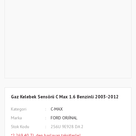
Gaz Kelebek Sensörü C Max 1.6 Benzinli 2003-2012
Kategori
C-MAX
Marka
FORD ORJİNAL
Stok Kodu
2S6U 9E928 DA 2
*2.269,40 TL den başlayan taksitlerle!