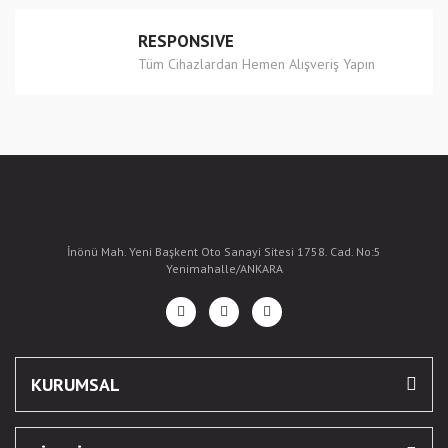
RESPONSIVE
Tüm Cihazlardan Hemen Alışveriş Yapın
İnönü Mah. Yeni Başkent Oto Sanayi Sitesi 1758. Cad. No:5
Yenimahalle/ANKARA
KURUMSAL