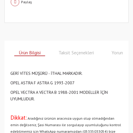
Paylaş
Ürün Bilgisi
Taksit Seçenekleri
Yorumlar
GERİ VİTES MÜŞÜRÜ - İTHAL MARKADIR.
OPEL ASTRA F ASTRA G 1993-2007
OPEL VECTRA A VECTRA B 1988-2001 MODELLER İÇİN
UYUMLUDUR.
Dikkat:
Aradığınız ürünün aracınıza uygun olup olmadığından
emin değilseniz, Şasi Numarası ile sorgulayıp uyumluluğunu kontrol
edebilmemiz için WhatsApp numaramızdan (05335033054) bize