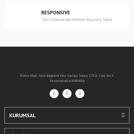
RESPONSIVE
Tüm Cihazlardan Hemen Alışveriş Yapın
İnönü Mah. Yeni Başkent Oto Sanayi Sitesi 1758. Cad. No:5
Yenimahalle/ANKARA
KURUMSAL