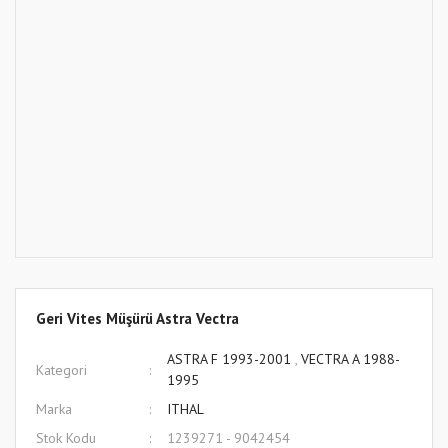
Geri Vites Müşürü Astra Vectra
ASTRA F 1993-2001
,
VECTRA A 1988-
Kategori
1995
Marka
ITHAL
Stok Kodu
1239271 - 9042454