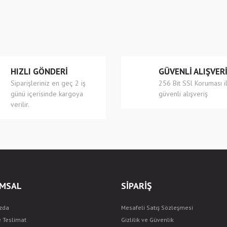
r.
Yorum Yaz
HIZLI GÖNDERİ
GÜVENLİ ALIŞVER
Siparişleriniz en geç 2 iş
256 Bit SSl Koruması i
günü içerisinde kargoya
güvenli alışveriş
verilir.
Gönder
MSAL
SİPARİŞ
zda
Mesafeli Satış Sözleşmesi
e Teslimat
Gizlilik ve Güvenlik