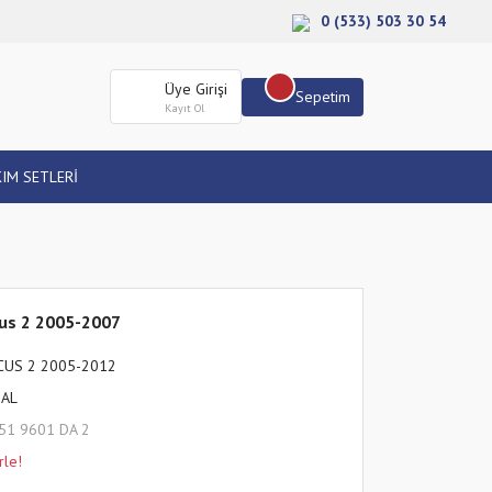
0 (533) 503 30 54
Üye Girişi
Sepetim
Kayıt Ol
IM SETLERİ
ocus 2 2005-2007
CUS 2 2005-2012
HAL
51 9601 DA 2
rle!