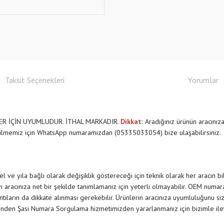
Taksit Seçenekleri
Yorumlar
LLER İÇİN UYUMLUDUR. İTHAL MARKADIR.
Dikkat
:
Aradığınız ürünün aracınız
ilmemiz için WhatsApp numaramızdan (05335033054) bize ulaşabilirsiniz.
 ve yıla bağlı olarak değişiklik göstereceği için teknik olarak her aracın b
 aracınıza net bir şekilde tanımlamanız için yeterli olmayabilir. OEM numar
rıntıların da dikkate alınması gerekebilir. Ürünlerin aracınıza uyumluluğunu siz
nden Şasi Numara Sorgulama hizmetimizden yararlanmanız için bizimle il