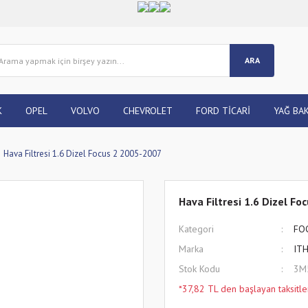
ARA
K
OPEL
VOLVO
CHEVROLET
FORD TİCARİ
YAĞ BAK
Hava Filtresi 1.6 Dizel Focus 2 2005-2007
Hava Filtresi 1.6 Dizel F
Kategori
FO
Marka
IT
Stok Kodu
3M
*37,82 TL den başlayan taksitle