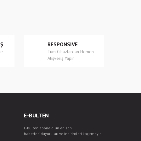
İŞ
RESPONSIVE
le
Tüm Cihazlardan Hemen
Alışveriş Yapın
E-BÜLTEN
E-Bülten abone olun en son
haberleri,duyuruları ve indirimleri kaçırmayın.