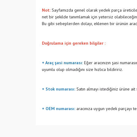
Not:
Sayfamızda genel olarak yedek parça üreticiler
net bir şekilde tanımlamak için yetersiz olabileceğin
Bu gibi sebeplerden dolayı, eklenen bir ürünün ara
Doğrulama için gereken bilgiler :
+ Araç şasi numarası:
Eğer aracınızın şasi numarasın
uyumlu olup olmadığını size hızlıca bildiririz.
+ Stok numarası:
Satın almayı istediğiniz ürüne ait
+ OEM numarası:
aracınıza uygun yedek parçayı tes
Bu ürünün fiyat bilgisi, resim, ürün açıklamalarında v
Görüş ve önerileriniz için teşekkür ederiz.