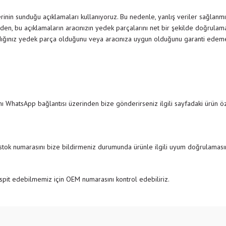
inin sunduğu açıklamaları kullanıyoruz. Bu nedenle, yanlış veriler sağlanmı
den, bu açıklamaların aracınızın yedek parçalarını net bir şekilde doğrulamak
dığınız yedek parça olduğunu veya aracınıza uygun olduğunu garanti edemedi
ı WhatsApp bağlantısı üzerinden bize gönderirseniz ilgili sayfadaki ürün özel
 stok numarasını bize bildirmeniz durumunda ürünle ilgili uyum doğrulamasını
pit edebilmemiz için OEM numarasını kontrol edebiliriz.
e diğer konularda yetersiz gördüğünüz noktaları öneri formunu kullanarak tarafımıza
Bu ürüne ilk yorumu siz yapın!