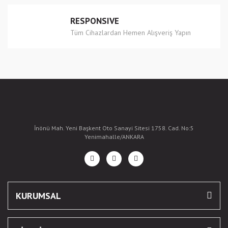
RESPONSIVE
Tüm Cihazlardan Hemen Alışveriş Yapın
İnönü Mah. Yeni Başkent Oto Sanayi Sitesi 1758. Cad. No:5
Yenimahalle/ANKARA
KURUMSAL