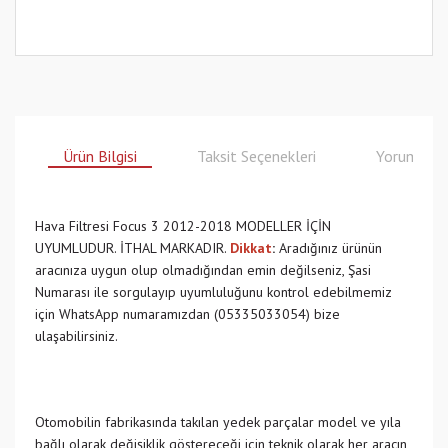
Ürün Bilgisi
Taksit Seçenekleri
Yorumlar
Hava Filtresi Focus 3 2012-2018 MODELLER İÇİN
UYUMLUDUR. İTHAL MARKADIR.
Dikkat
:
Aradığınız ürünün
aracınıza uygun olup olmadığından emin değilseniz, Şasi
Numarası ile sorgulayıp uyumluluğunu kontrol edebilmemiz
için WhatsApp numaramızdan (05335033054) bize
ulaşabilirsiniz.
Otomobilin fabrikasında takılan yedek parçalar model ve yıla
bağlı olarak değişiklik göstereceği için teknik olarak her aracın