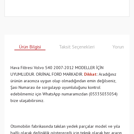
Ürün Bilgisi
Taksit Seçenekleri
Yorumlar
Hava Filtresi Volvo S40 2007-2012 MODELLER İÇİN
UYUMLUDUR. ORJİNAL FORD MARKADIR.
Dikkat
:
Aradığınız
ürünün aracınıza uygun olup olmadığından emin değilseniz,
Şasi Numarası ile sorgulayıp uyumluluğunu kontrol
edebilmemiz için WhatsApp numaramızdan (05335033054)
bize ulaşabilirsiniz.
Otomobilin fabrikasında takılan yedek parçalar model ve yıla
bağlı olarak değişiklik göstereceği için teknik olarak her aracın