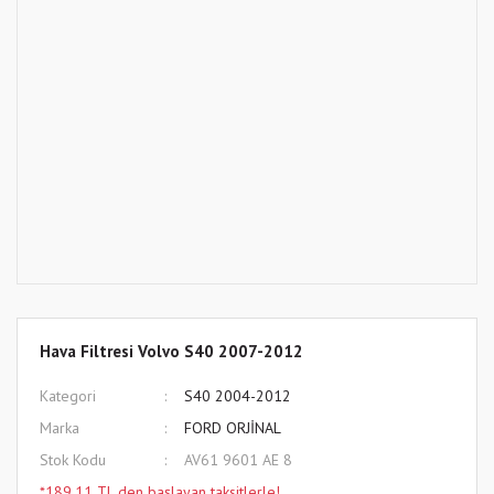
Hava Filtresi Volvo S40 2007-2012
Kategori
S40 2004-2012
Marka
FORD ORJİNAL
Stok Kodu
AV61 9601 AE 8
*189,11 TL den başlayan taksitlerle!