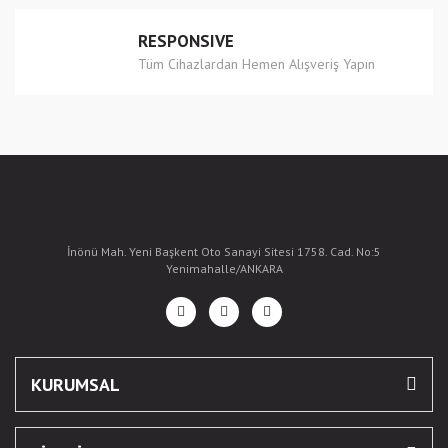
RESPONSIVE
Tüm Cihazlardan Hemen Alışveriş Yapın
İnönü Mah. Yeni Başkent Oto Sanayi Sitesi 1758. Cad. No:5
Yenimahalle/ANKARA
KURUMSAL