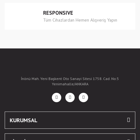
RESPONSIVE
Tüm Cihazlardan Hemen Alışveriş Yapın
İnönü Mah. Yeni Başkent Oto Sanayi Sitesi 1758. Cad. No:5
Yenimahalle/ANKARA
KURUMSAL