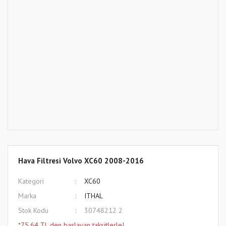
Hava Filtresi Volvo XC60 2008-2016
Kategori
XC60
Marka
ITHAL
Stok Kodu
30748212 2
*75,64 TL den başlayan taksitlerle!