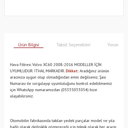
Ürün Bilgisi
Taksit Seçenekleri
Yorumlar
Hava Filtresi Volvo XC60 2008-2016 MODELLER İÇİN
UYUMLUDUR. İTHAL MARKADIR.
Dikkat
:
Aradığınız ürünün
aracınıza uygun olup olmadığından emin değilseniz, Şasi
Numarası ile sorgulayıp uyumluluğunu kontrol edebilmemiz
için WhatsApp numaramızdan (05335033054) bize
ulaşabilirsiniz.
Otomobilin fabrikasında takılan yedek parçalar model ve yıla
bağlı olarak değişiklik göstereceği için teknik olarak her aracın