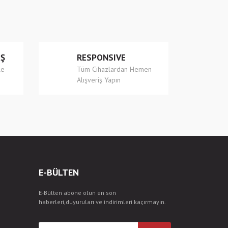
İŞ
RESPONSIVE
le
Tüm Cihazlardan Hemen
Alışveriş Yapın
E-BÜLTEN
E-Bülten abone olun en son
haberleri,duyuruları ve indirimleri kaçırmayın.