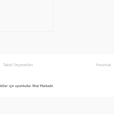
Taksit Seçenekleri
Yorumlar
er için uyumludur. İthal Markadır.
e diğer konularda yetersiz gördüğünüz noktaları öneri formunu kullanarak tarafımıza
Bu ürüne ilk yorumu siz yapın!
r.