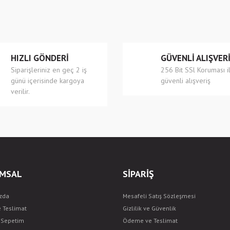
Yorum Yaz
HIZLI GÖNDERİ
GÜVENLİ ALIŞVER
Siparişleriniz en geç 2 iş
256 Bit SSl Koruması i
günü içerisinde kargoya
güvenli alışveriş
verilir.
Gönder
MSAL
SİPARİŞ
zda
Mesafeli Satış Sözleşmesi
e Teslimat
Gizlilik ve Güvenlik
ş Sepetim
Ödeme ve Teslimat