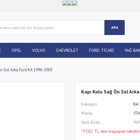
ARA
K
OPEL
VOLVO
CHEVROLET
FORD TİCARİ
YAĞ BAK
Ön Sol Arka Ford KA 1996-2003
Kapı Kolu Sağ Ön Sol Ark
Kategori
KA
Marka
IT
Stok Kodu
96
*37,82 TL den başlayan taksitle