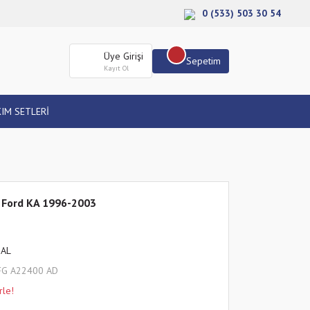
0 (533) 503 30 54
Üye Girişi
Sepetim
Kayıt Ol
IM SETLERİ
a Ford KA 1996-2003
HAL
FG A22400 AD
rle!