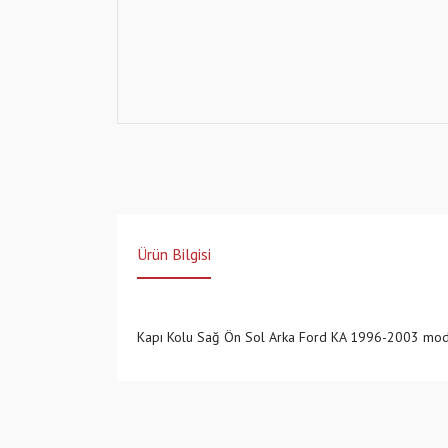
Ürün Bilgisi
Kapı Kolu Sağ Ön Sol Arka Ford KA 1996-2003 modell
Bu ürünün fiyat bilgisi, resim, ürün açıklamalarında v
Görüş ve önerileriniz için teşekkür ederiz.
Ürün resmi kalitesiz, bozuk veya görüntülenemiyo