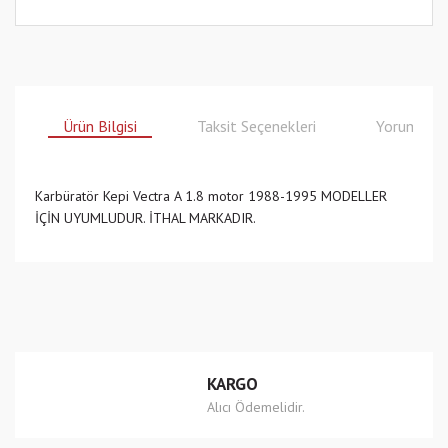
Ürün Bilgisi
Taksit Seçenekleri
Yorumlar
Karbüratör Kepi Vectra A 1.8 motor 1988-1995 MODELLER
İÇİN UYUMLUDUR. İTHAL MARKADIR.
Bu ürünün fiyat bilgisi, resim, ürün açıklamalarında ve diğer
konularda yetersiz gördüğünüz noktaları öneri formunu
Bu ürüne ilk yorumu siz yapın!
kullanarak tarafımıza iletebilirsiniz.
Görüş ve önerileriniz için teşekkür ederiz.
Yorum Yaz
Ürün resmi kalitesiz, bozuk veya görüntülenemiyor.
KARGO
Ürün açıklamasında eksik bilgiler bulunuyor.
Alıcı Ödemelidir.
Ürün bilgilerinde hatalar bulunuyor.