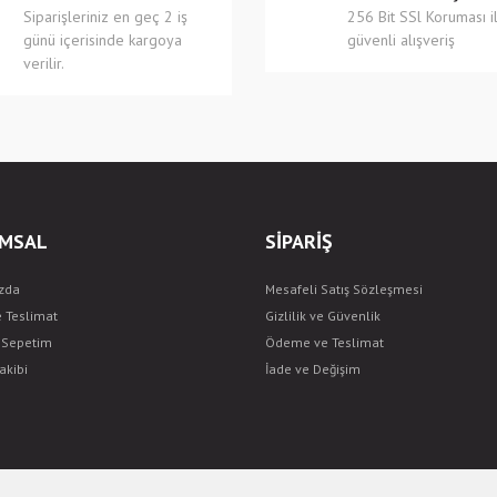
Siparişleriniz en geç 2 iş
256 Bit SSl Koruması i
günü içerisinde kargoya
güvenli alışveriş
verilir.
Gönder
MSAL
SİPARİŞ
zda
Mesafeli Satış Sözleşmesi
e Teslimat
Gizlilik ve Güvenlik
ş Sepetim
Ödeme ve Teslimat
akibi
İade ve Değişim