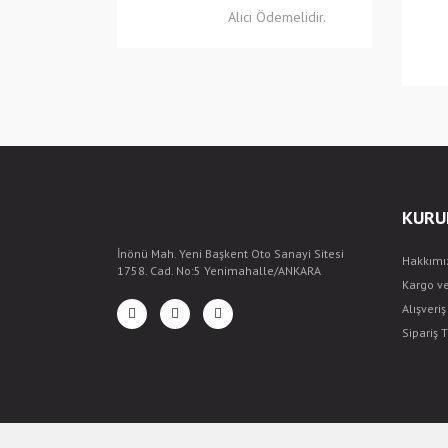
Alıcı Ödemelidir.
KURU
İnönü Mah. Yeni Başkent Oto Sanayi Sitesi
Hakkımı
1758. Cad. No:5 Yenimahalle/ANKARA
Kargo v
Alışveri
Sipariş T