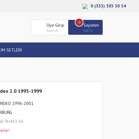
0 (533) 503 30 54
0
Üye Girişi
Sepetim
Kayıt Ol
0,00 TL
IM SETLERİ
ndeo 2.0 1993-1999
NDEO 1996-2001
ERBURG
AB 9H465 AA
erle!