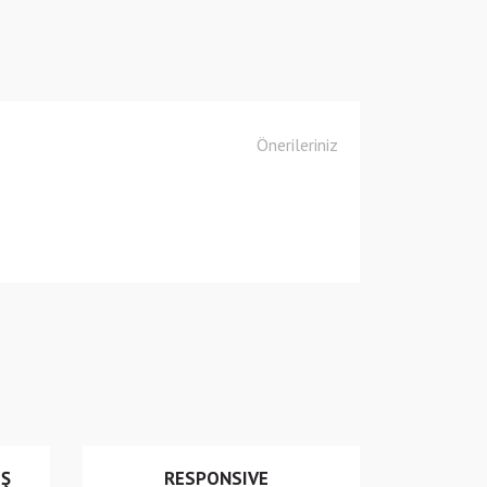
Önerileriniz
 iletebilirsiniz.
İŞ
RESPONSIVE