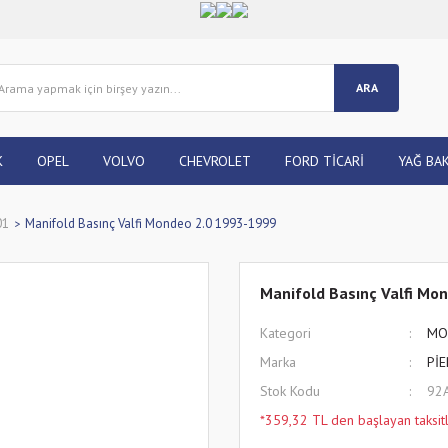
ARA
K
OPEL
VOLVO
CHEVROLET
FORD TİCARİ
YAĞ BAK
01
Manifold Basınç Valfi Mondeo 2.0 1993-1999
Manifold Basınç Valfi Mo
Kategori
MO
Marka
Pİ
Stok Kodu
92
*359,32 TL den başlayan taksitl