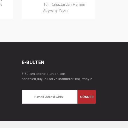
le
Tüm Cihazlardan Hemen
Alışveriş Yapın
E-BÜLTEN
E-Bülten abone olun en son
haberleri,duyuruları ve indirimleri kaçırmayın.
GÖNDER