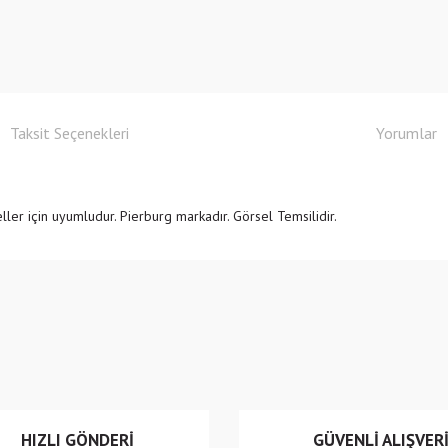
Taksit Seçenekleri
Yorumlar
r için uyumludur. Pierburg markadır. Görsel Temsilidir.
e diğer konularda yetersiz gördüğünüz noktaları öneri formunu kullanarak tarafımıza
Bu ürüne ilk yorumu siz yapın!
r.
Yorum Yaz
HIZLI GÖNDERİ
GÜVENLİ ALIŞVER