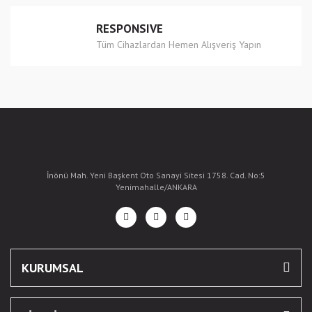
RESPONSIVE
Tüm Cihazlardan Hemen Alışveriş Yapın
İnönü Mah. Yeni Başkent Oto Sanayi Sitesi 1758. Cad. No:5
Yenimahalle/ANKARA
KURUMSAL