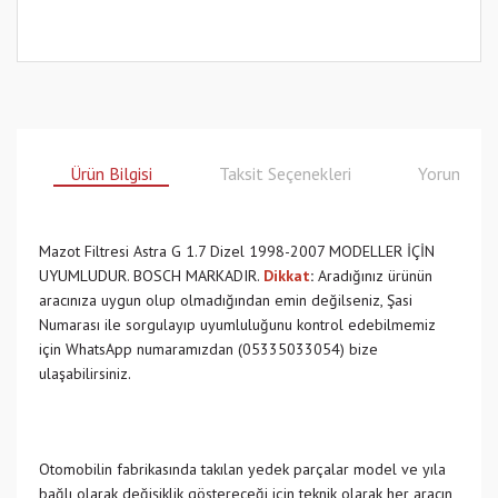
Ürün Bilgisi
Taksit Seçenekleri
Yorumlar
Mazot Filtresi Astra G 1.7 Dizel 1998-2007 MODELLER İÇİN
UYUMLUDUR. BOSCH MARKADIR.
Dikkat
:
Aradığınız ürünün
aracınıza uygun olup olmadığından emin değilseniz, Şasi
Numarası ile sorgulayıp uyumluluğunu kontrol edebilmemiz
için WhatsApp numaramızdan (05335033054) bize
ulaşabilirsiniz.
Otomobilin fabrikasında takılan yedek parçalar model ve yıla
bağlı olarak değişiklik göstereceği için teknik olarak her aracın