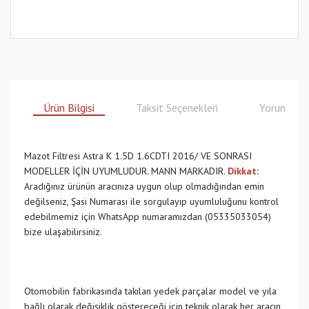
Ürün Bilgisi
Taksit Seçenekleri
Yorumlar
Mazot Filtresi Astra K 1.5D 1.6CDTI 2016/ VE SONRASI
MODELLER İÇİN UYUMLUDUR. MANN MARKADIR.
Dikkat
:
Aradığınız ürünün aracınıza uygun olup olmadığından emin
değilseniz, Şasi Numarası ile sorgulayıp uyumluluğunu kontrol
edebilmemiz için WhatsApp numaramızdan (05335033054)
bize ulaşabilirsiniz.
Otomobilin fabrikasında takılan yedek parçalar model ve yıla
bağlı olarak değişiklik göstereceği için teknik olarak her aracın