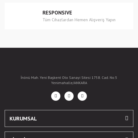
RESPONSIVE
Tüm Cihazlardan Hemen Alışveriş Yapın
İnönü Mah. Yeni Başkent Oto Sanayi Sitesi 1758. Cad. No:5
Yenimahalle/ANKARA
KURUMSAL