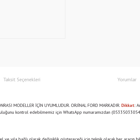
Taksit Seçenekleri
Yorumlar
E SONRASI MODELLER İÇİN UYUMLUDUR. ORJİNAL FORD MARKADIR.
Dikkat
:
Ar
mluluğunu kontrol edebilmemiz için WhatsApp numaramızdan (05335033054) b
 ve yıla bağlı olarak değişiklik göstereceği için teknik olarak her aracın b