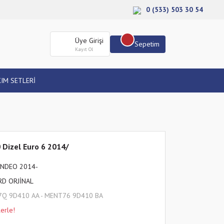
0 (533) 503 30 54
Üye Girişi
Sepetim
Kayıt Ol
IM SETLERİ
 Dizel Euro 6 2014/
NDEO 2014-
RD ORJİNAL
7Q 9D410 AA - MENT76 9D410 BA
erle!