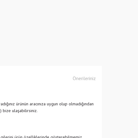
Önerileriniz
adığınız ürünün aracınıza uygun olup olmadığından
ize ulaşabilirsiniz.
ilgilerini ürün özelliklerinde gösterebilmemiz