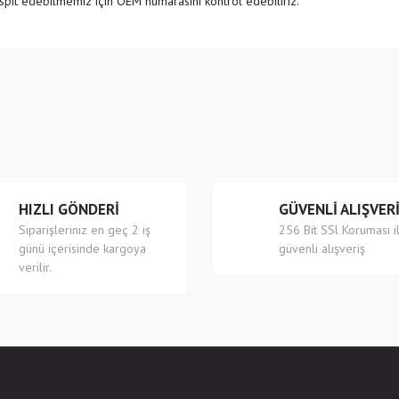
pit edebilmemiz için OEM numarasını kontrol edebiliriz.
e diğer konularda yetersiz gördüğünüz noktaları öneri formunu kullanarak tarafımıza
Bu ürüne ilk yorumu siz yapın!
r.
Yorum Yaz
HIZLI GÖNDERİ
GÜVENLİ ALIŞVER
Siparişleriniz en geç 2 iş
256 Bit SSl Koruması i
günü içerisinde kargoya
güvenli alışveriş
verilir.
Gönder