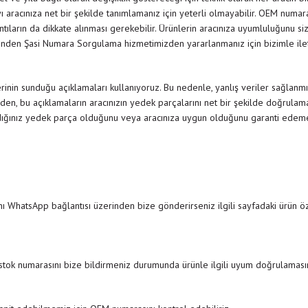
 aracınıza net bir şekilde tanımlamanız için yeterli olmayabilir. OEM numar
rıntıların da dikkate alınması gerekebilir. Ürünlerin aracınıza uyumluluğunu siz
nden Şasi Numara Sorgulama hizmetimizden yararlanmanız için bizimle il
inin sunduğu açıklamaları kullanıyoruz. Bu nedenle, yanlış veriler sağlanmı
den, bu açıklamaların aracınızın yedek parçalarını net bir şekilde doğrulamak
dığınız yedek parça olduğunu veya aracınıza uygun olduğunu garanti edemedi
ı WhatsApp bağlantısı üzerinden bize gönderirseniz ilgili sayfadaki ürün özel
 stok numarasını bize bildirmeniz durumunda ürünle ilgili uyum doğrulamasını