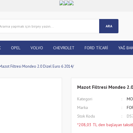
ARA
K
OPEL
VOLVO
CHEVROLET
FORD TİCARİ
YAĞ BAK
Mazot Filtresi Mondeo 2.0 Dizel Euro 6 2014/
Mazot Filtresi Mondeo 2.0
Kategori
MO
Marka
FO
Stok Kodu
DS
*208,03 TL den başlayan taksitl