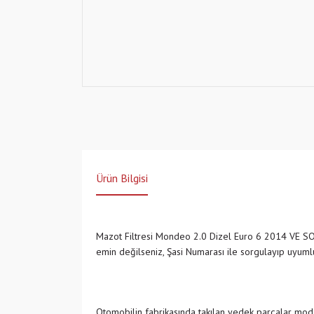
Ürün Bilgisi
Mazot Filtresi Mondeo 2.0 Dizel Euro 6 2014 V
emin değilseniz, Şasi Numarası ile sorgulayıp uyu
Otomobilin fabrikasında takılan yedek parçalar model