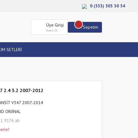
0 (533) 503 30 54
Üye Girişi
Sepetim
Kayıt Ol
IM SETLERİ
47 2.4 3.2 2007-2012
ANSİT V347 2007-2014
RD ORJİNAL
11 9176 ab
erle!