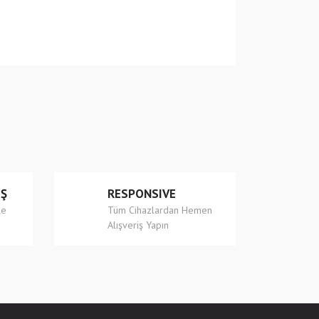
 iletebilirsiniz.
İŞ
RESPONSIVE
le
Tüm Cihazlardan Hemen
Alışveriş Yapın