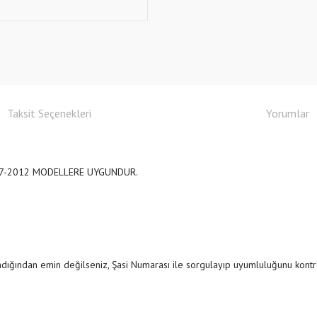
Taksit Seçenekleri
Yorumlar
 2007-2012 MODELLERE UYGUNDUR.
adığından emin değilseniz, Şasi Numarası ile sorgulayıp uyumluluğunu ko