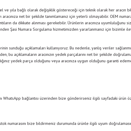
 ve yıla bağlı olarak değişiklik göstereceği için teknik olarak her aracın b
 aracınıza net bir şekilde tanımlamanız için yeterli olmayabilir. OEM numar
rıntıların da dikkate alınması gerekebilir. Ürünlerin aracınıza uyumluluğunu siz
nden Şasi Numara Sorgulama hizmetimizden yararlanmanız için bizimle il
inin sunduğu açıklamaları kullanıyoruz. Bu nedenle, yanlış veriler sağlanmı
den, bu açıklamaların aracınızın yedek parçalarını net bir şekilde doğrulamak
dığınız yedek parça olduğunu veya aracınıza uygun olduğunu garanti edemedi
ı WhatsApp bağlantısı üzerinden bize gönderirseniz ilgili sayfadaki ürün özel
 stok numarasını bize bildirmeniz durumunda ürünle ilgili uyum doğrulamasını