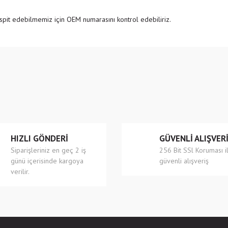
pit edebilmemiz için OEM numarasını kontrol edebiliriz.
e diğer konularda yetersiz gördüğünüz noktaları öneri formunu kullanarak tarafımıza
Bu ürüne ilk yorumu siz yapın!
r.
Yorum Yaz
HIZLI GÖNDERİ
GÜVENLİ ALIŞVER
Siparişleriniz en geç 2 iş
256 Bit SSl Koruması i
günü içerisinde kargoya
güvenli alışveriş
verilir.
Gönder