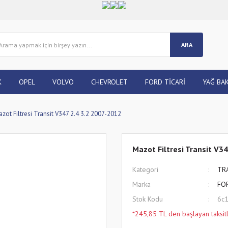
ARA
K
OPEL
VOLVO
CHEVROLET
FORD TİCARİ
YAĞ BAK
zot Filtresi Transit V347 2.4 3.2 2007-2012
Mazot Filtresi Transit V3
Kategori
TR
Marka
FO
Stok Kodu
6c
*245,85 TL den başlayan taksitl