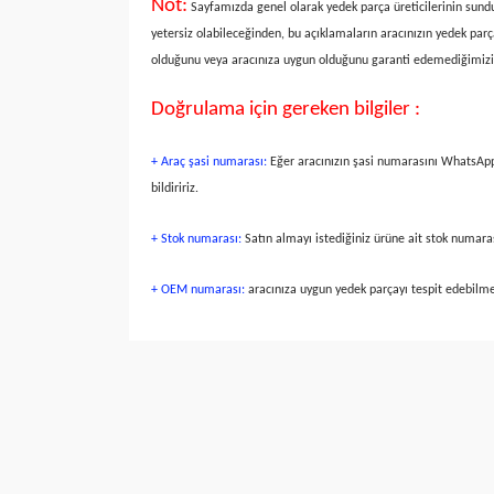
Not:
Sayfamızda genel olarak yedek parça üreticilerinin sunduğ
yetersiz olabileceğinden, bu açıklamaların aracınızın yedek parç
olduğunu veya aracınıza uygun olduğunu garanti edemediğimizi b
Doğrulama için gereken bilgiler :
+ Araç şasi numarası:
Eğer aracınızın şasi numarasını WhatsApp b
bildiririz.
+ Stok numarası:
Satın almayı istediğiniz ürüne ait stok numaras
+ OEM numarası:
aracınıza uygun yedek parçayı tespit edebilme
Bu ürünün fiyat bilgisi, resim, ürün açıklamalarında v
Görüş ve önerileriniz için teşekkür ederiz.
Ürün resmi kalitesiz, bozuk veya görüntülenemiyo
Ürün açıklamasında eksik bilgiler bulunuyor.
Ürün bilgilerinde hatalar bulunuyor.