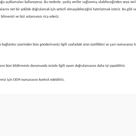
u açıklamaları kullanıyoruz. Bu nedenle, yanlış veriler sağlanmış olabileceğinden veya verile
alarını net bir şekilde doğrulamak için yeterli olmayabileceğini hatırlatmak isteriz. Bu gibi 
ilmenizi ve bizi anlamanızı rica ederiz.
ağlantısı üzerinden bize gönderirseniz ilgili sayfadaki ürün özellikleri ve şasi numaranızı k
ını bize bildirmeniz durumunda ürünle ilgili uyum doğrulamasını daha iyi yapabiliriz.
miz için OEM numarasını kontrol edebiliriz.
e diğer konularda yetersiz gördüğünüz noktaları öneri formunu kullanarak tarafımıza
Bu ürüne ilk yorumu siz yapın!
Bu ürüne ilk yorumu siz yapın!
r.
Yorum Yaz