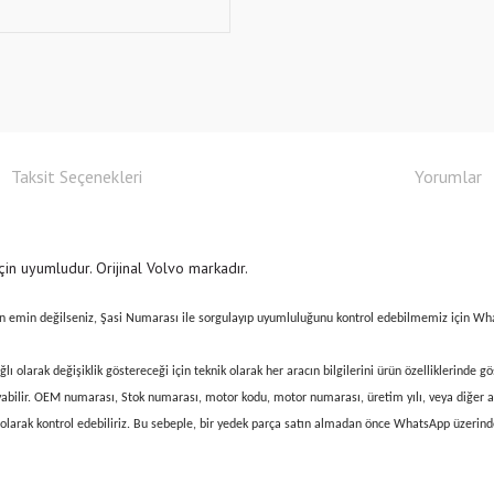
Taksit Seçenekleri
Yorumlar
n uyumludur. Orijinal Volvo markadır.
n emin değilseniz, Şasi Numarası ile sorgulayıp uyumluluğunu kontrol edebilmemiz için W
lı olarak değişiklik göstereceği için teknik olarak her aracın bilgilerini ürün özelliklerinde
yabilir. OEM numarası, Stok numarası, motor kodu, motor numarası, üretim yılı, veya diğer ara
siz olarak kontrol edebiliriz. Bu sebeple, bir yedek parça satın almadan önce WhatsApp üze