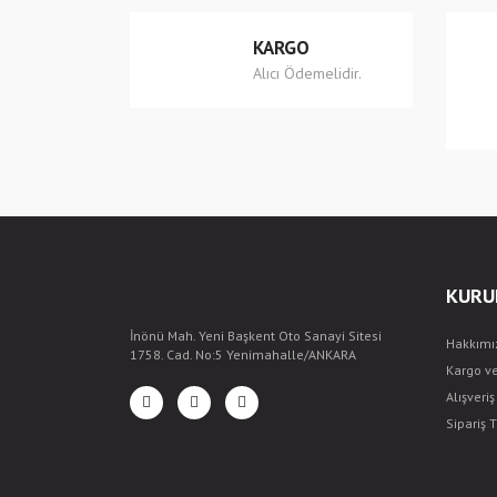
Ürün fiyatı diğer sitelerden daha pahalı.
KARGO
Bu ürüne benzer farklı alternatifler olmalı.
Alıcı Ödemelidir.
KURU
İnönü Mah. Yeni Başkent Oto Sanayi Sitesi
Hakkımı
1758. Cad. No:5 Yenimahalle/ANKARA
Kargo v
Alışveri
Sipariş T