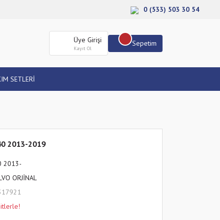
0 (533) 503 30 54
Üye Girişi
Sepetim
Kayıt Ol
IM SETLERİ
40 2013-2019
0 2013-
LVO ORJİNAL
317921
tlerle!