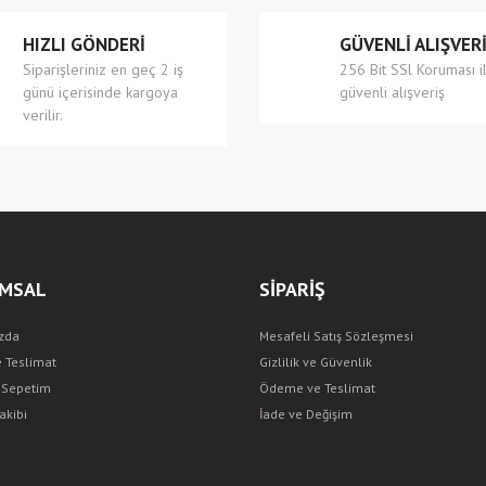
HIZLI GÖNDERİ
GÜVENLİ ALIŞVER
Siparişleriniz en geç 2 iş
256 Bit SSl Koruması i
günü içerisinde kargoya
güvenli alışveriş
verilir.
Gönder
MSAL
SİPARİŞ
zda
Mesafeli Satış Sözleşmesi
e Teslimat
Gizlilik ve Güvenlik
ş Sepetim
Ödeme ve Teslimat
akibi
İade ve Değişim