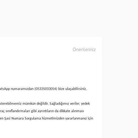
Önerileriniz
hatsApp numaramızdan (05335033054) bize ulaşabilirsiniz.
 gösterebilmemiz mümkün değildir. Sağladığımız veriler, yedek
ç sınıflandırmaları gibi ayrıntıların da dikkate alınması
rinden Şasi Numara Sorgulama hizmetimizden yararlanmanız için