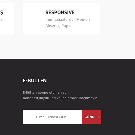
İŞ
RESPONSIVE
le
Tüm Cihazlardan Hemen
Alışveriş Yapın
E-BÜLTEN
E-Bülten abone olun en son
haberleri,duyuruları ve indirimleri kaçırmayın.
GÖNDER