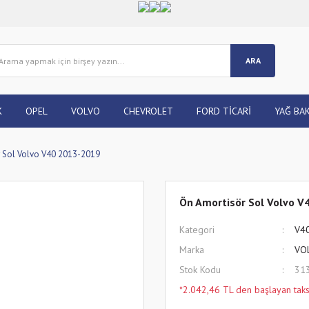
ARA
K
OPEL
VOLVO
CHEVROLET
FORD TİCARİ
YAĞ BAK
 Sol Volvo V40 2013-2019
Ön Amortisör Sol Volvo V
Kategori
V4
Marka
VO
Stok Kodu
31
*2.042,46 TL den başlayan taksi