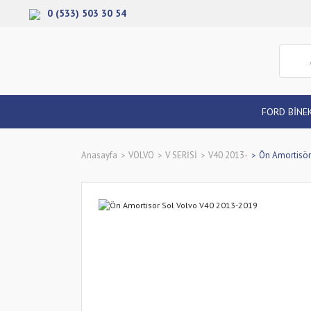
0 (533) 503 30 54
FORD BİNE
Anasayfa
VOLVO
V SERİSİ
V40 2013-
Ön Amortisör