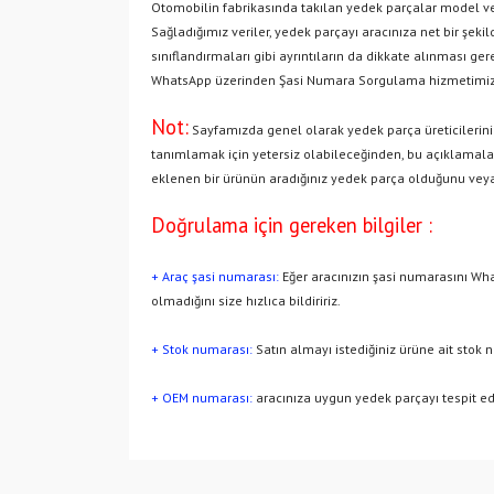
Otomobilin fabrikasında takılan yedek parçalar model ve y
Sağladığımız veriler, yedek parçayı aracınıza net bir şek
sınıflandırmaları gibi ayrıntıların da dikkate alınması ge
WhatsApp üzerinden Şasi Numara Sorgulama hizmetimizd
Not:
Sayfamızda genel olarak yedek parça üreticilerinin
tanımlamak için yetersiz olabileceğinden, bu açıklamaları
eklenen bir ürünün aradığınız yedek parça olduğunu veya
Doğrulama için gereken bilgiler :
+ Araç şasi numarası:
Eğer aracınızın şasi numarasını Wha
olmadığını size hızlıca bildiririz.
+ Stok numarası:
Satın almayı istediğiniz ürüne ait stok 
+ OEM numarası:
aracınıza uygun yedek parçayı tespit ed
Bu ürünün fiyat bilgisi, resim, ürün açıklamalarında v
Görüş ve önerileriniz için teşekkür ederiz.