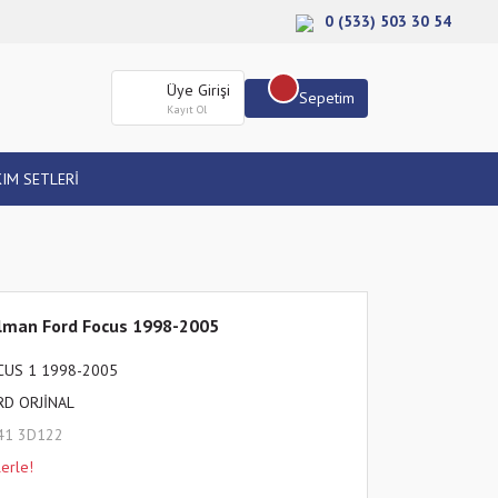
0 (533) 503 30 54
Üye Girişi
Sepetim
Kayıt Ol
IM SETLERİ
ulman Ford Focus 1998-2005
CUS 1 1998-2005
RD ORJİNAL
41 3D122
erle!