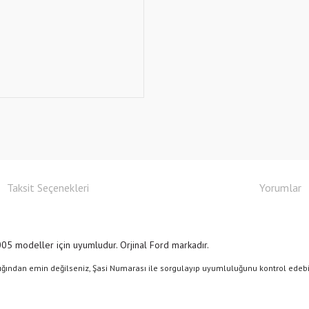
Taksit Seçenekleri
Yorumlar
 modeller için uyumludur. Orjinal Ford markadır.
dığından emin değilseniz, Şasi Numarası ile sorgulayıp uyumluluğunu kontrol e