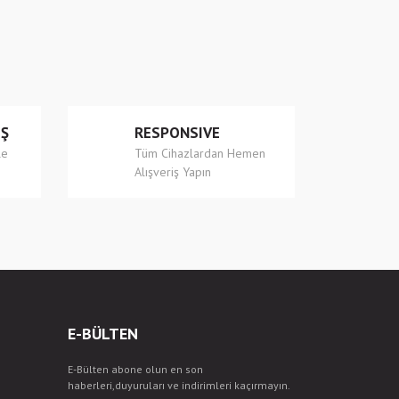
İŞ
RESPONSIVE
le
Tüm Cihazlardan Hemen
Alışveriş Yapın
E-BÜLTEN
E-Bülten abone olun en son
haberleri,duyuruları ve indirimleri kaçırmayın.