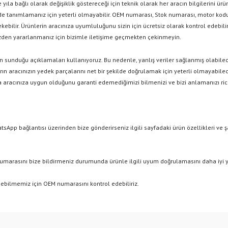
ıla bağlı olarak değişiklik göstereceği için teknik olarak her aracın bilgilerini 
ilde tanımlamanız için yeterli olmayabilir. OEM numarası, Stok numarası, motor kodu
rekebilir. Ürünlerin aracınıza uyumluluğunu sizin için ücretsiz olarak kontrol edebi
en yararlanmanız için bizimle iletişime geçmekten çekinmeyin.
 sunduğu açıklamaları kullanıyoruz. Bu nedenle, yanlış veriler sağlanmış olabileceğ
n aracınızın yedek parçalarını net bir şekilde doğrulamak için yeterli olmayabilece
 aracınıza uygun olduğunu garanti edemediğimizi bilmenizi ve bizi anlamanızı ric
tsApp bağlantısı üzerinden bize gönderirseniz ilgili sayfadaki ürün özellikleri ve 
numarasını bize bildirmeniz durumunda ürünle ilgili uyum doğrulamasını daha iyi y
ebilmemiz için OEM numarasını kontrol edebiliriz.
e diğer konularda yetersiz gördüğünüz noktaları öneri formunu kullanarak tarafımıza
Bu ürüne ilk yorumu siz yapın!