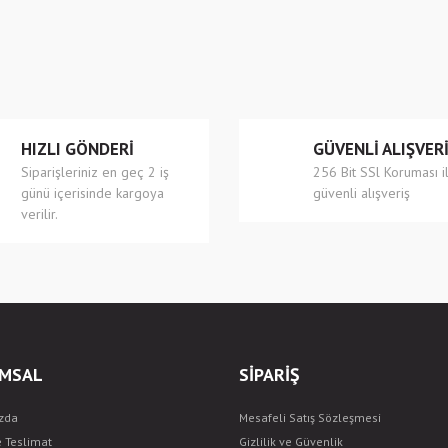
r.
Yorum Yaz
HIZLI GÖNDERİ
GÜVENLİ ALIŞVER
Siparişleriniz en geç 2 iş
256 Bit SSl Koruması i
günü içerisinde kargoya
güvenli alışveriş
verilir.
Gönder
MSAL
SİPARİŞ
zda
Mesafeli Satış Sözleşmesi
e Teslimat
Gizlilik ve Güvenlik