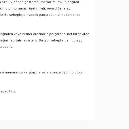
ürün özelliklerinde gösterebilmemiz mümkün değildir.
, motor numarası, üretim yılı, veya diğer araç
liriz. Bu sebeple, bir yedek parça satın almadan önce
inden veya veriler aracınızın parçalarını net bir şekilde
ğini hatırlatmak isteriz. Bu gibi sebeplerden dolayı,
a ederiz.
şasi numaranızı karşılaştırarak aracınıza uyumlu olup
apabiliriz.
 iletebilirsiniz.