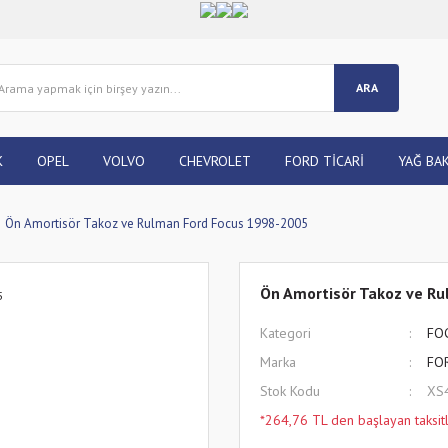
ARA
K
OPEL
VOLVO
CHEVROLET
FORD TİCARİ
YAĞ BAK
Ön Amortisör Takoz ve Rulman Ford Focus 1998-2005
Ön Amortisör Takoz ve R
Kategori
FO
Marka
FO
Stok Kodu
XS
*264,76 TL den başlayan taksitl