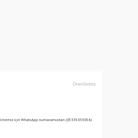
Önerileriniz
debilmemiz için WhatsApp numaramızdan (05335033054)