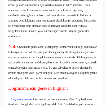
net bir şekilde tanımlamanız için yeterli olmayabilir. OEM numarası, Stok
numarası, motor kodu, motor numarası, üretim yılı, veya diğer araç
sınıflandırmaları gibi ayrıntıların da dikkate alınması gerekebilir. Ürünlerin
aracınıza uyumluluğunu sizin için ücretsiz olarak kontrol edebiliriz. Bu sebeple,
bir yedek parça satın almadan önce WhatsApp üzerinden Şasi Numara
Sorgulama hizmetimizden yararlanmanız için bizimle iletişime geçmekten
çekinmeyin.
Not:
Sayfamızda genel olarak yedek parça üreticilerinin sunduğu açıklamaları
kullanıyoruz. Bu nedenle, yanlış veriler sağlanmış olabileceğinden veya veriler
aracınızın parçalarını net bir şekilde tanımlamak için yetersiz olabileceğinden, bu
açıklamaların aracınızın yedek parçalarını net bir şekilde doğrulamak için yeterli
olmayabileceğini hatırlatmak isteriz. Bu gibi sebeplerden dolayı, eklenen bir
ürünün aradığınız yedek parça olduğunu veya aracınıza uygun olduğunu garanti
edemediğimizi bilmenizi ve bizi anlamanızı rica ederiz.
Doğrulama için gereken bilgiler :
+ Araç şasi numarası:
Eğer aracınızın şasi numarasını WhatsApp bağlantısı
üzerinden bize gönderirseniz ilgili sayfadaki ürün özellikleri ve şasi numaranızı