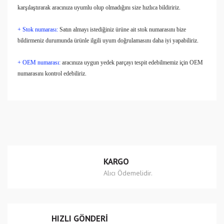
karşılaştırarak aracınıza uyumlu olup olmadığını size hızlıca bildiririz.
+ Stok numarası:
Satın almayı istediğiniz ürüne ait stok numarasını bize
bildirmeniz durumunda ürünle ilgili uyum doğrulamasını daha iyi yapabiliriz.
+ OEM numarası:
aracınıza uygun yedek parçayı tespit edebilmemiz için OEM
numarasını kontrol edebiliriz.
Bu ürünün fiyat bilgisi, resim, ürün açıklamalarında ve diğer
konularda yetersiz gördüğünüz noktaları öneri formunu
Bu ürüne ilk yorumu siz yapın!
kullanarak tarafımıza iletebilirsiniz.
Görüş ve önerileriniz için teşekkür ederiz.
Yorum Yaz
Ürün resmi kalitesiz, bozuk veya görüntülenemiyor.
KARGO
Ürün açıklamasında eksik bilgiler bulunuyor.
Alıcı Ödemelidir.
Ürün bilgilerinde hatalar bulunuyor.
Ürün fiyatı diğer sitelerden daha pahalı.
Bu ürüne benzer farklı alternatifler olmalı.
HIZLI GÖNDERİ