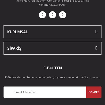
İnönü Mah. Yeni Başkent Oto Sanayi Sitesi 1758. Cad. No:5
Yenimahalle/ANKARA
KURUMSAL
SİPARİŞ
E-BÜLTEN
E-Bülten abone olun en son haberleri,duyuruları ve indirimleri kaçırmayın.
GÖNDER