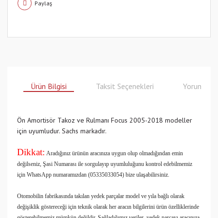
Paylaş
Ürün Bilgisi
Taksit Seçenekleri
Yorumlar
Ön Amortisör Takoz ve Rulmanı Focus 2005-2018 modeller
için uyumludur. Sachs markadır.
Dikkat:
Aradığınız ürünün aracınıza uygun olup olmadığından emin
değilseniz, Şasi Numarası ile sorgulayıp uyumluluğunu kontrol edebilmemiz
için WhatsApp numaramızdan (05335033054) bize ulaşabilirsiniz.
Otomobilin fabrikasında takılan yedek parçalar model ve yıla bağlı olarak
değişiklik göstereceği için teknik olarak her aracın bilgilerini ürün özelliklerinde
gösterebilmemiz mümkün değildir. Sağladığımız veriler, yedek parçayı aracınıza